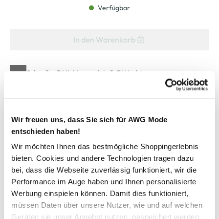
Verfügbar
In den Warenkorb
Schneller DHL Versand: in 1–3 Werktagen
Kostenfreie Rücksendung innerhalb 14 Tage
Kostenlose Filiallieferung in Ihre Wunschfiliale
Wir freuen uns, dass Sie sich für AWG Mode
entschieden haben!
Zur Wunschliste hinzufügen
Wir möchten Ihnen das bestmögliche Shoppingerlebnis
bieten. Cookies und andere Technologien tragen dazu
bei, dass die Webseite zuverlässig funktioniert, wir die
Performance im Auge haben und Ihnen personalisierte
Herren Sport Shorts ESSENTIALS 3-STREIFEN CHELSEA
Werbung einspielen können. Damit dies funktioniert,
müssen Daten über unsere Nutzer, wie und auf welchen
leichte Shorts von adidas
Geräten sie unser Angebot nutzen, gespeichert werden.