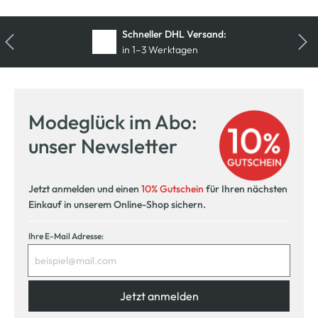
Schneller DHL Versand:
in 1–3 Werktagen
Kostenfreie Rücksendung
innerhalb 14 Tage
Modeglück im Abo:
Kostenlose Filiallieferung
unser Newsletter
in Ihre Wunschfiliale
Jetzt anmelden und einen
10% Gutschein
für Ihren nächsten
Einkauf in unserem Online-Shop sichern.
Ihre E-Mail Adresse:
Jetzt anmelden