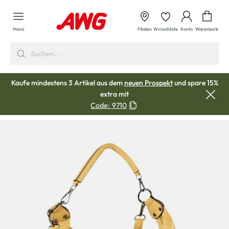
alt springen
Waren
Menü
Filialen
Wunschliste
Konto
Warenkorb
Kaufe mindestens 3 Artikel aus dem
neuen Prospekt
und spare 15%
extra mit
Code:
9710