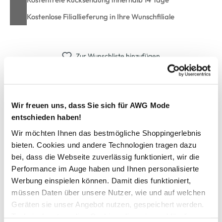
Kostenlose Filiallieferung in Ihre Wunschfiliale
Zur Wunschliste hinzufügen
Handtasche aus Kunstleder
Wir freuen uns, dass Sie sich für AWG Mode
entschieden haben!
Zeitlose Handtasche von casadinova
Wir möchten Ihnen das bestmögliche Shoppingerlebnis
Weiches Kunstleder mit angenehmer Haptik
bieten. Cookies und andere Technologien tragen dazu
Strukturierte Oberfläche
bei, dass die Webseite zuverlässig funktioniert, wir die
Beidseitig mit Reißverschlusstasche
Rückseite ebenfallsmit Reißverschlusstasche
Performance im Auge haben und Ihnen personalisierte
Langer verstellbarer Henkel mit Karabiner
Werbung einspielen können. Damit dies funktioniert,
Kurze Tragehenkel, auch mit praktischem Karabiner
müssen Daten über unsere Nutzer, wie und auf welchen
Hauptfach mit durchgehendem Reißverschluss
Geräten sie unser Angebot nutzen, gespeichert werden.
Innen mit großer Reißverschlusstasche
Technisch notwendige Cookies, die zwingend für die