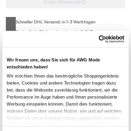
In den Warenkorb
Schneller DHL Versand: in 1–3 Werktagen
Kostenfreie Rücksendung innerhalb 14 Tage
Kostenlose Filiallieferung in Ihre Wunschfiliale
Wir freuen uns, dass Sie sich für AWG Mode
Zur Wunschliste hinzufügen
entschieden haben!
Wir möchten Ihnen das bestmögliche Shoppingerlebnis
bieten. Cookies und andere Technologien tragen dazu
Hailys YU-PO1911057-2A LS V TP ZI44NA Langarmshirt
bei, dass die Webseite zuverlässig funktioniert, wir die
Performance im Auge haben und Ihnen personalisierte
Werbung einspielen können. Damit dies funktioniert,
lässiges Damen Langarm-Shirt von Hailys
müssen Daten über unsere Nutzer, wie und auf welchen
mit leichtem V-Ausschnitt
Geräten sie unser Angebot nutzen, gespeichert werden.
unifarben gehalten
anliegende Passform
Technisch notwendige Cookies, die zwingend für die