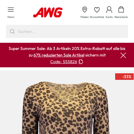
alt springen
Waren
Menü
Filialen
Wunschliste
Konto
Warenkorb
Super Summer Sale: Ab 3 Artikeln 20% Extra-Rabatt auf alle bis
zu
67% reduzierten Sale Artikel
sichern mit
Code:
SSS826
-33
%