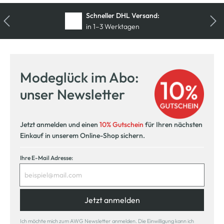
Schneller DHL Versand:
in 1–3 Werktagen
Kostenfreie Rücksendung
innerhalb 14 Tage
Modeglück im Abo:
Kostenlose Filiallieferung
unser Newsletter
in Ihre Wunschfiliale
Jetzt anmelden und einen
10% Gutschein
für Ihren nächsten
Einkauf in unserem Online-Shop sichern.
Ihre E-Mail Adresse:
Jetzt anmelden
Ich möchte mich zum AWG Newsletter anmelden. Die Einwilligung kann ich