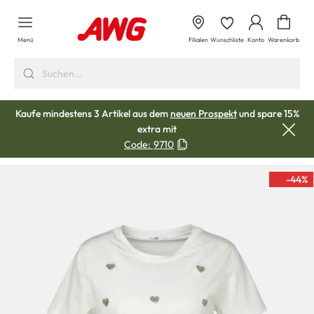
alt springen
Waren
Menü
Filialen
Wunschliste
Konto
Warenkorb
Kaufe mindestens 3 Artikel aus dem
neuen Prospekt
und spare 15%
extra mit
Code:
9710
-44
%