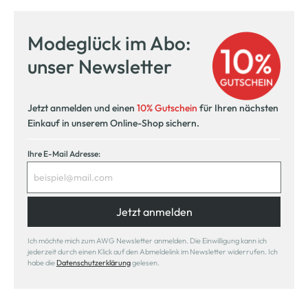
Kostenfreie Rücksendung
innerhalb 14 Tage
Modeglück im Abo:
Kostenlose Filiallieferung
unser Newsletter
in Ihre Wunschfiliale
Jetzt anmelden und einen
10% Gutschein
für Ihren nächsten
Einkauf in unserem Online-Shop sichern.
Ihre E-Mail Adresse:
Jetzt anmelden
Ich möchte mich zum AWG Newsletter anmelden. Die Einwilligung kann ich
jederzeit durch einen Klick auf den Abmeldelink im Newsletter widerrufen. Ich
habe die
Datenschutzerklärung
gelesen.