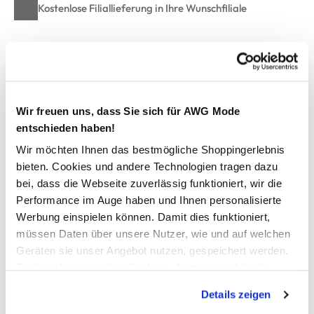
Kostenlose Filiallieferung in Ihre Wunschfiliale
Zur Wunschliste hinzufügen
Wir freuen uns, dass Sie sich für AWG Mode
Hailys SS C TP HI44LLY Shirt
entschieden haben!
Wir möchten Ihnen das bestmögliche Shoppingerlebnis
entzückendes Shirt von Hailys
bieten. Cookies und andere Technologien tragen dazu
mit Rundhals-Ausschnitt
bei, dass die Webseite zuverlässig funktioniert, wir die
Herzen aus Pailletten oder gestickt
Performance im Auge haben und Ihnen personalisierte
schmale Passform
Werbung einspielen können. Damit dies funktioniert,
angenehmes Material
müssen Daten über unsere Nutzer, wie und auf welchen
Rücken uni
Geräten sie unser Angebot nutzen, gespeichert werden.
ein echter Hingucker mit Pfiff
Technisch notwendige Cookies, die zwingend für die
Artikelnummer: DLR-2503083
Bereitstellung der Funktionen der Webseite benötigt
Details zeigen
werden, werden bei der Nutzung der Webseite auf jeden