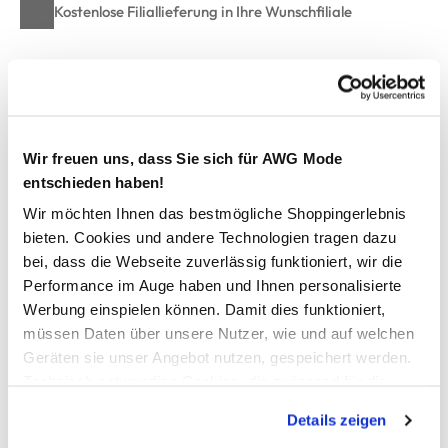
Kostenlose Filiallieferung in Ihre Wunschfiliale
Zur Wunschliste hinzufügen
Wir freuen uns, dass Sie sich für AWG Mode
Hailys MA44DDY Bluse
entschieden haben!
Wir möchten Ihnen das bestmögliche Shoppingerlebnis
coole Oversized Bluse von Hailys
bieten. Cookies und andere Technologien tragen dazu
durchgehend geknöpft
bei, dass die Webseite zuverlässig funktioniert, wir die
angesetzte Kapuze
Performance im Auge haben und Ihnen personalisierte
3/4 lange Ärmel
Werbung einspielen können. Damit dies funktioniert,
am Saum unten mit Tunnelzug und Kordel
müssen Daten über unsere Nutzer, wie und auf welchen
allover Leoprint
Geräten sie unser Angebot nutzen, gespeichert werden.
hiermit sind Sie voll im Trend
Technisch notwendige Cookies, die zwingend für die
Artikelnummer: TIP-25372MUS 3/4
Bereitstellung der Funktionen der Webseite benötigt
Details zeigen
werden, werden bei der Nutzung der Webseite auf jeden