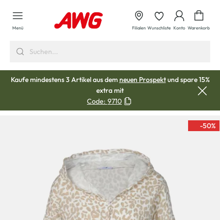
alt springen
Waren
Menü
Filialen
Wunschliste
Konto
Warenkorb
Kaufe mindestens 3 Artikel aus dem
neuen Prospekt
und spare 15%
extra mit
Code:
9710
-50
%