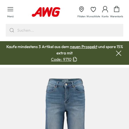
alt springen
Waren
Menü
Filialen
Wunschliste
Konto
Warenkorb
Kaufe mindestens 3 Artikel aus dem
neuen Prospekt
und spare 15%
extra mit
Code:
9710