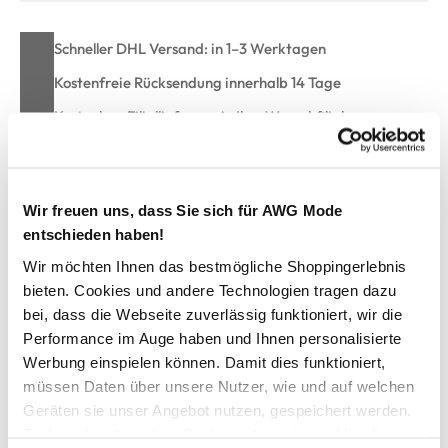
Schneller DHL Versand: in 1–3 Werktagen
Kostenfreie Rücksendung innerhalb 14 Tage
Kostenlose Filiallieferung in Ihre Wunschfiliale
Zur Wunschliste hinzufügen
Wir freuen uns, dass Sie sich für AWG Mode
entschieden haben!
Wir möchten Ihnen das bestmögliche Shoppingerlebnis
Hailys LG HW C JN KA44 Jeans
bieten. Cookies und andere Technologien tragen dazu
bei, dass die Webseite zuverlässig funktioniert, wir die
Modische Damen Jeans mit weitem Beinverlauf von Hailys
Performance im Auge haben und Ihnen personalisierte
Breiter High-Waist-Bund mit Gürtelschlaufen für guten Sitz
Werbung einspielen können. Damit dies funktioniert,
Klassisches Five-Pocket-Design mit praktischen
müssen Daten über unsere Nutzer, wie und auf welchen
Gesäßtaschen
Geräten sie unser Angebot nutzen, gespeichert werden.
Lässige Wide-Leg-Passform für eine moderne Silhouette
Technisch notwendige Cookies, die zwingend für die
Ideal für trendige Alltags-Looks mit hohem Komfort