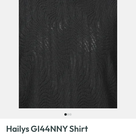
Hailys GI44NNY Shirt