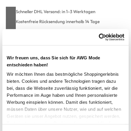
Schneller DHL Versand: in 1–3 Werktagen
Kostenfreie Rücksendung innerhalb 14 Tage
Kostenlose Filiallieferung in Ihre Wunschfiliale
Zur Wunschliste hinzufügen
Wir freuen uns, dass Sie sich für AWG Mode
entschieden haben!
Wir möchten Ihnen das bestmögliche Shoppingerlebnis
Hailys GI44NNY Shirt
bieten. Cookies und andere Technologien tragen dazu
bei, dass die Webseite zuverlässig funktioniert, wir die
Performance im Auge haben und Ihnen personalisierte
Schickes Damen Shirt von Hailys
Mit weitem Rundhals-Ausschnitt
Werbung einspielen können. Damit dies funktioniert,
3/4 lange Puffärmel mit Gummizug
müssen Daten über unsere Nutzer, wie und auf welchen
Schönes Muster allover
Geräten sie unser Angebot nutzen, gespeichert werden.
Gummizug am Saum unten
Technisch notwendige Cookies, die zwingend für die
Toller Kombipartner für Ihren individuellen Look
Bereitstellung der Funktionen der Webseite benötigt