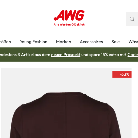
rößen
Young Fashion
Marken
Accessoires
Sale
Wäs
ndestens 3 Artikel aus dem
neuen Prospekt
und spare 15% extra mit
Code
-33
%