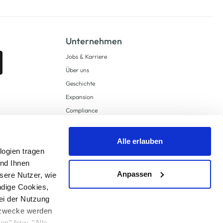
Unternehmen
Jobs & Karriere
Über uns
Geschichte
Expansion
Compliance
Lieferkettensorgfaltspflichten
Supply Chain Due Diligence
Alle erlauben
logien tragen
Barrierefreiheit
und Ihnen
Anpassen
sere Nutzer, wie
ndige Cookies,
ei der Nutzung
ngzwecke werden
en" bzw. "Alle