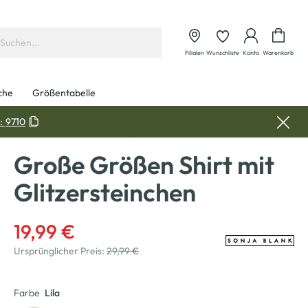
Waren
Filialen
Wunschliste
Konto
Warenkorb
che
Größentabelle
:
9710
Große Größen Shirt mit
Glitzersteinchen
19,99 €
Ursprünglicher Preis:
29,99 €
Farbe
Lila