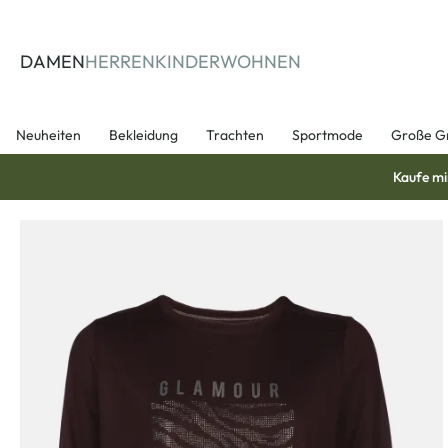
springen
Zur Hauptnavigation springen
DAMEN
HERREN
KINDER
WOHNEN
Neuheiten
Bekleidung
Trachten
Sportmode
Große G
Kaufe mi