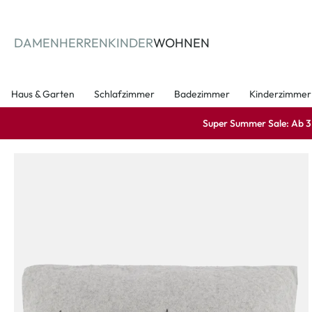
springen
Zur Hauptnavigation springen
DAMEN
HERREN
KINDER
WOHNEN
Haus & Garten
Schlafzimmer
Badezimmer
Kinderzimmer
Super Summer Sale: Ab 3 A