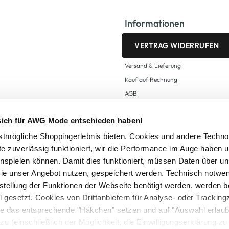
Informationen
VERTRAG WIDERRUFEN
Versand & Lieferung
Kauf auf Rechnung
AGB
Impressum
 sich für AWG Mode entschieden haben!
Zahlungsarten
Datenschutz
tmögliche Shoppingerlebnis bieten. Cookies und andere Techno
te zuverlässig funktioniert, wir die Performance im Auge haben 
AWG CARD Teilnahmebedingungen
inspielen können. Damit dies funktioniert, müssen Daten über un
ie unser Angebot nutzen, gespeichert werden. Technisch notwe
tstellung der Funktionen der Webseite benötigt werden, werden b
ll gesetzt. Cookies von Drittanbietern für Analyse- oder Tracki
Sie das entsprechende "Häkchen" setzen und auf "Auswahl erlaub
setzl. Mehrwertsteuer zzgl.
Versandkosten
und ggf. Nachnahmegebühren, wenn nicht
zu (einschließlich der Möglichkeit, die Einwilligungserklärung z
Logout