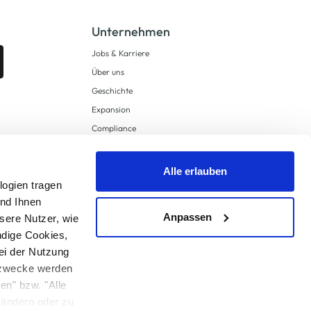
Unternehmen
Jobs & Karriere
Über uns
Geschichte
Expansion
Compliance
Lieferkettensorgfaltspflichten
Supply Chain Due Diligence
Alle erlauben
logien tragen
Barrierefreiheit
und Ihnen
Anpassen
sere Nutzer, wie
ndige Cookies,
ei der Nutzung
ngzwecke werden
en" bzw. "Alle
 anders angegeben.
u ändern oder zu