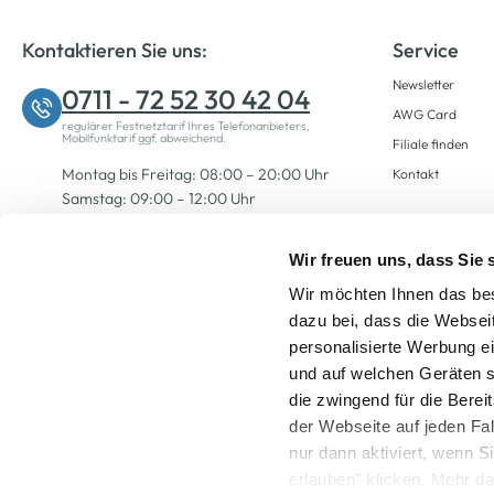
Kontaktieren Sie uns:
Service
Newsletter
0711 - 72 52 30 42 04
AWG Card
regulärer Festnetztarif Ihres Telefonanbieters,
Mobilfunktarif ggf. abweichend.
Filiale finden
Montag bis Freitag: 08:00 – 20:00 Uhr
Kontakt
Samstag: 09:00 – 12:00 Uhr
Wir freuen uns, dass Sie
Zum Kontaktformular
Wir möchten Ihnen das bes
dazu bei, dass die Websei
personalisierte Werbung e
und auf welchen Geräten s
die zwingend für die Berei
der Webseite auf jeden Fa
nur dann aktiviert, wenn 
Alle Preise inkl. ge
erlauben" klicken. Mehr da