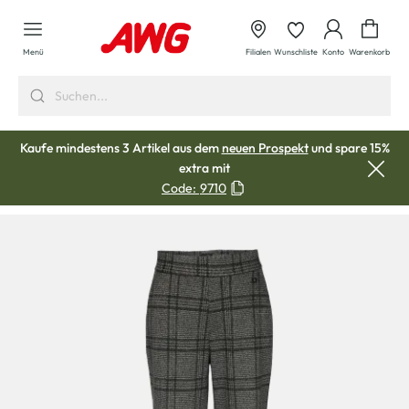
alt springen
Waren
Menü
Filialen
Wunschliste
Konto
Warenkorb
Kaufe mindestens 3 Artikel aus dem
neuen Prospekt
und spare 15%
extra mit
Code:
9710