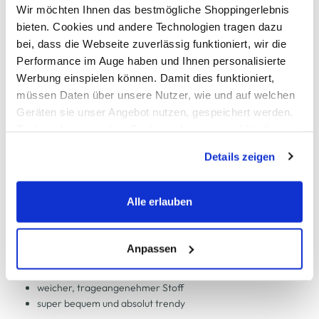
Schneller DHL Versand: in 1–3 Werktagen
Wir möchten Ihnen das bestmögliche Shoppingerlebnis
bieten. Cookies und andere Technologien tragen dazu
Kostenfreie Rücksendung innerhalb 14 Tage
bei, dass die Webseite zuverlässig funktioniert, wir die
Kostenlose Filiallieferung in Ihre Wunschfiliale
Performance im Auge haben und Ihnen personalisierte
Werbung einspielen können. Damit dies funktioniert,
müssen Daten über unsere Nutzer, wie und auf welchen
Zur Wunschliste hinzufügen
Geräten sie unser Angebot nutzen, gespeichert werden.
Technisch notwendige Cookies, die zwingend für die
Bereitstellung der Funktionen der Webseite benötigt
Details zeigen
werden, werden bei der Nutzung der Webseite auf jeden
Damen Wideleg Hose mit Muster
Fall gesetzt. Cookies von Drittanbietern für Analyse- oder
Trackingzwecke werden nur dann aktiviert, wenn Sie das
Alle erlauben
modisch angesagte wideleg Hose von Lisa Tossa
entsprechende "Häkchen" setzen und auf "Auswahl
breiter elastischer Bund
erlauben" bzw. "Alle erlauben" klicken. Mehr dazu
weites, gerades Bein
(einschließlich der Möglichkeit, die Einwilligungserklärung
Anpassen
im Karostreifenmuster allover
zu ändern oder zu widerrufen) erfahren Sie in unserem
zwei Eingrifftaschen vorne
Cookie-Hinweis
bzw. der
Datenschutzerklärung
.
weicher, trageangenehmer Stoff
super bequem und absolut trendy