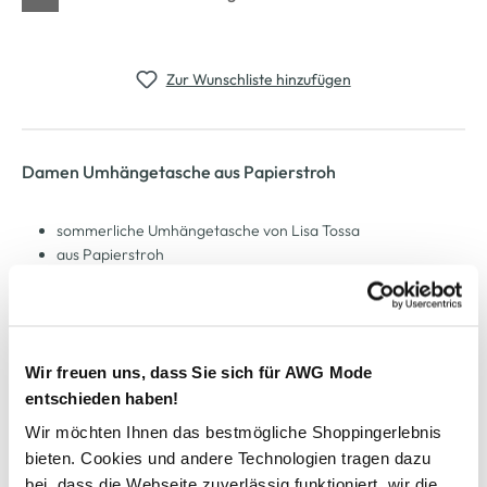
Zur Wunschliste hinzufügen
Damen Umhängetasche aus Papierstroh
sommerliche Umhängetasche von Lisa Tossa
aus Papierstroh
mit Innenfutter
ein Hauptfach und eine kleine Tasche innen
Hauptfach schließt mit einem Reißverschluss
verstellbarer Schultergurt
Wir freuen uns, dass Sie sich für AWG Mode
tolle Tasche aus Papier
entschieden haben!
Wir möchten Ihnen das bestmögliche Shoppingerlebnis
AWG Artikelnummer
bieten. Cookies und andere Technologien tragen dazu
bei, dass die Webseite zuverlässig funktioniert, wir die