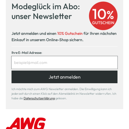
Modeglück im Abo:
unser Newsletter
Jetzt anmelden und einen
10% Gutschein
für Ihren nächsten
Einkauf in unserem Online-Shop sichern.
Ihre E-Mail Adresse:
Jetzt anmelden
Ich möchte mich zum AWG Newsletter anmelden. Die Einwilligung kann ich
jederzeit durch einen Klick auf den Abmeldelink im Newsletter widerrufen. Ich
habe die
Datenschutzerklärung
gelesen.