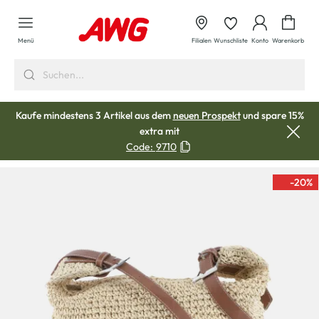
alt springen
Waren
Menü
Filialen
Wunschliste
Konto
Warenkorb
Kaufe mindestens 3 Artikel aus dem
neuen Prospekt
und spare 15%
extra mit
Code:
9710
-20
%