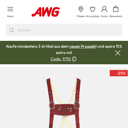
alt springen
Waren
Menü
Filialen
Wunschliste
Konto
Warenkorb
Kaufe mindestens 3 Artikel aus dem
neuen Prospekt
und spare 15%
extra mit
Code:
9710
-25
%