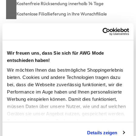
Kostenfreie Rücksendung innerhalb 14 Tage
Kostenlose Filiallieferung in Ihre Wunschfiliale
Zur Wunschliste hinzufügen
Wir freuen uns, dass Sie sich für AWG Mode
entschieden haben!
Damen Trachtenshorts mit Trägern
Wir möchten Ihnen das bestmögliche Shoppingerlebnis
bieten. Cookies und andere Technologien tragen dazu
Schicke Trachtenhose von Brandl Tracht
bei, dass die Webseite zuverlässig funktioniert, wir die
Mit schönen Knöpfen in Holzoptik
Performance im Auge haben und Ihnen personalisierte
Abnehmbare, längernerstellbare Träger
Werbung einspielen können. Damit dies funktioniert,
Seitliche Eingriffstaschen
müssen Daten über unsere Nutzer, wie und auf welchen
Weitenverstellbarer Bund in der hinteren Mitte
Geräten sie unser Angebot nutzen, gespeichert werden.
Schnürung am seiltichen Abschluss
Vorne und hinten verziert mit edler Stickerei
Technisch notwendige Cookies, die zwingend für die
Mit passender Bluse das perfekte Wiesn-Outfit
Bereitstellung der Funktionen der Webseite benötigt
Details zeigen
werden, werden bei der Nutzung der Webseite auf jeden