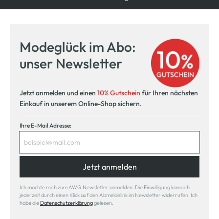
Kostenfreie Rücksendung
innerhalb 14 Tage
Modeglück im Abo:
Kostenlose Filiallieferung
unser Newsletter
in Ihre Wunschfiliale
Jetzt anmelden und einen
10% Gutschein
für Ihren nächsten
Einkauf in unserem Online-Shop sichern.
Ihre E-Mail Adresse:
Jetzt anmelden
Ich möchte mich zum AWG Newsletter anmelden. Die Einwilligung kann ich
jederzeit durch einen Klick auf den Abmeldelink im Newsletter widerrufen. Ich
habe die
Datenschutzerklärung
gelesen.