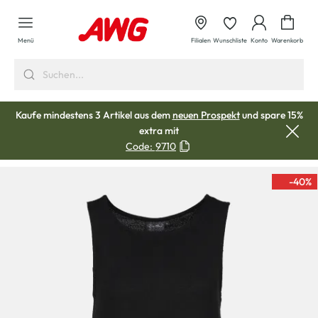
alt springen
Waren
Menü
Filialen
Wunschliste
Konto
Warenkorb
Kaufe mindestens 3 Artikel aus dem
neuen Prospekt
und spare 15%
extra mit
Code:
9710
-40
%