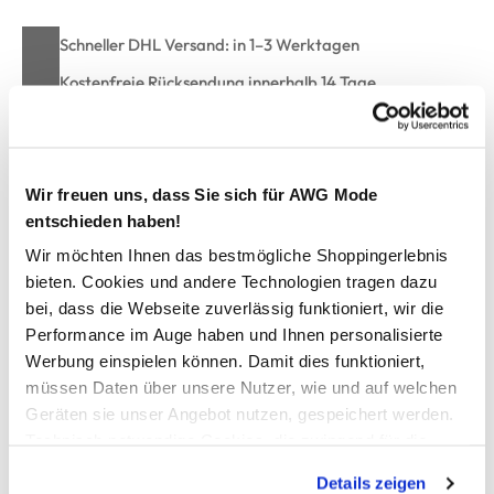
Schneller DHL Versand: in 1–3 Werktagen
Kostenfreie Rücksendung innerhalb 14 Tage
Kostenlose Filiallieferung in Ihre Wunschfiliale
Wir freuen uns, dass Sie sich für AWG Mode
Zur Wunschliste hinzufügen
entschieden haben!
Wir möchten Ihnen das bestmögliche Shoppingerlebnis
bieten. Cookies und andere Technologien tragen dazu
Damen Top in Boucle-Optik
bei, dass die Webseite zuverlässig funktioniert, wir die
Performance im Auge haben und Ihnen personalisierte
hübsches Top von Lisa Tossa
Werbung einspielen können. Damit dies funktioniert,
runder Ausschnitt
müssen Daten über unsere Nutzer, wie und auf welchen
angenehme Boucle-Optik allover
Geräten sie unser Angebot nutzen, gespeichert werden.
schlicht gehalten
Technisch notwendige Cookies, die zwingend für die
perfekt kombinierbar ob drunter oder solo getragen
Bereitstellung der Funktionen der Webseite benötigt
Details zeigen
werden, werden bei der Nutzung der Webseite auf jeden