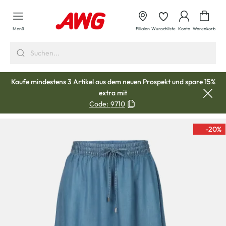
alt springen
Waren
Menü
Filialen
Wunschliste
Konto
Warenkorb
Kaufe mindestens 3 Artikel aus dem
neuen Prospekt
und spare 15%
extra mit
Code:
9710
-20
%