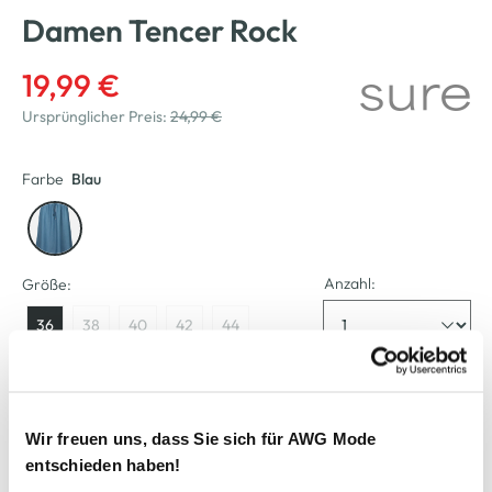
Damen Tencer Rock
19,99 €
Ursprünglicher Preis:
24,99 €
Farbe
Blau
Anzahl:
Größe:
36
38
40
42
44
Verfügbar
Wir freuen uns, dass Sie sich für AWG Mode
In den Warenkorb
entschieden haben!