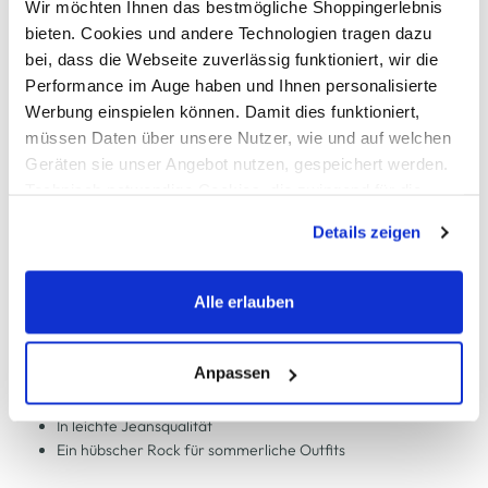
Wir möchten Ihnen das bestmögliche Shoppingerlebnis
bieten. Cookies und andere Technologien tragen dazu
Schneller DHL Versand: in 1–3 Werktagen
bei, dass die Webseite zuverlässig funktioniert, wir die
Kostenfreie Rücksendung innerhalb 14 Tage
Performance im Auge haben und Ihnen personalisierte
Werbung einspielen können. Damit dies funktioniert,
Kostenlose Filiallieferung in Ihre Wunschfiliale
müssen Daten über unsere Nutzer, wie und auf welchen
Geräten sie unser Angebot nutzen, gespeichert werden.
Technisch notwendige Cookies, die zwingend für die
Zur Wunschliste hinzufügen
Bereitstellung der Funktionen der Webseite benötigt
Details zeigen
werden, werden bei der Nutzung der Webseite auf jeden
Fall gesetzt. Cookies von Drittanbietern für Analyse- oder
Damen Tencer Rock
Trackingzwecke werden nur dann aktiviert, wenn Sie das
Alle erlauben
entsprechende "Häkchen" setzen und auf "Auswahl
erlauben" bzw. "Alle erlauben" klicken. Mehr dazu
Hübscher Sommerrock von Sure
(einschließlich der Möglichkeit, die Einwilligungserklärung
Anpassen
Elastischer Rundumdehnbund
zu ändern oder zu widerrufen) erfahren Sie in unserem
Kordelzug ist integriert
Cookie-Hinweis
bzw. der
Datenschutzerklärung
.
In leichte Jeansqualität
Ein hübscher Rock für sommerliche Outfits