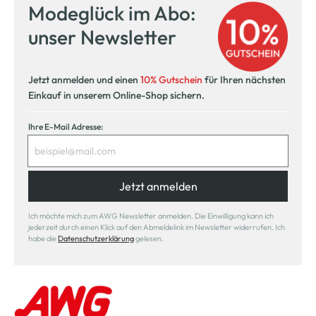
Modeglück im Abo:
unser Newsletter
Jetzt anmelden und einen
10% Gutschein
für Ihren nächsten
Einkauf in unserem Online-Shop sichern.
Ihre E-Mail Adresse:
Jetzt anmelden
Ich möchte mich zum AWG Newsletter anmelden. Die Einwilligung kann ich
jederzeit durch einen Klick auf den Abmeldelink im Newsletter widerrufen. Ich
habe die
Datenschutzerklärung
gelesen.