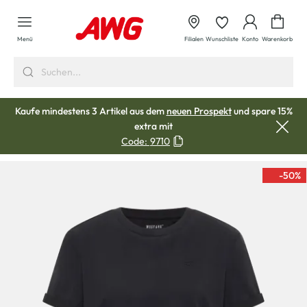
alt springen
Waren
Menü
Filialen
Wunschliste
Konto
Warenkorb
Kaufe mindestens 3 Artikel aus dem
neuen Prospekt
und spare 15%
extra mit
Code:
9710
-50
%