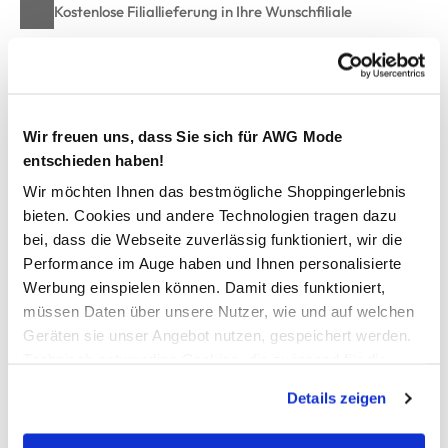
Kostenlose Filiallieferung in Ihre Wunschfiliale
Zur Wunschliste hinzufügen
Wir freuen uns, dass Sie sich für AWG Mode
entschieden haben!
Damen T-Shirt "Monroe"
Wir möchten Ihnen das bestmögliche Shoppingerlebnis
bieten. Cookies und andere Technologien tragen dazu
Lässiges Damen T-Shirt von Mustang
bei, dass die Webseite zuverlässig funktioniert, wir die
Mit Rundhalsausschnitt und fixierten Umschlägen an den
Performance im Auge haben und Ihnen personalisierte
Ärmeln
Werbung einspielen können. Damit dies funktioniert,
Dezentes Logo-Stitching auf der Brust
müssen Daten über unsere Nutzer, wie und auf welchen
Vielseitig kombinierbar für Alltag und Freizeit
Geräten sie unser Angebot nutzen, gespeichert werden.
Herstellerartikelnummer: 1016755
Technisch notwendige Cookies, die zwingend für die
Bereitstellung der Funktionen der Webseite benötigt
Details zeigen
AWG Artikelnummer
werden, werden bei der Nutzung der Webseite auf jeden
Fall gesetzt. Cookies von Drittanbietern für Analyse- oder
922320-04185