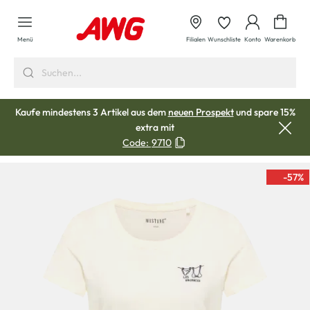
alt springen
Waren
Menü
Filialen
Wunschliste
Konto
Warenkorb
Kaufe mindestens 3 Artikel aus dem
neuen Prospekt
und spare 15%
extra mit
Code:
9710
-57
%