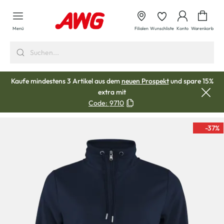
alt springen
Waren
Menü
Filialen
Wunschliste
Konto
Warenkorb
Kaufe mindestens 3 Artikel aus dem
neuen Prospekt
und spare 15%
extra mit
Code:
9710
-37
%