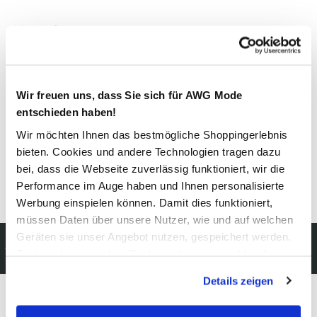
Material
Außenmaterial:
100% Polyester
Wir freuen uns, dass Sie sich für AWG Mode
Pflegehinweise
entschieden haben!
Wir möchten Ihnen das bestmögliche Shoppingerlebnis
bieten. Cookies und andere Technologien tragen dazu
bei, dass die Webseite zuverlässig funktioniert, wir die
Performance im Auge haben und Ihnen personalisierte
Details zur Produktsicherheit anzeigen
Werbung einspielen können. Damit dies funktioniert,
müssen Daten über unsere Nutzer, wie und auf welchen
Geräten sie unser Angebot nutzen, gespeichert werden.
Kostenfreie Rücksendung
Technisch notwendige Cookies, die zwingend für die
innerhalb 14 Tage
Bereitstellung der Funktionen der Webseite benötigt
Details zeigen
werden, werden bei der Nutzung der Webseite auf jeden
Fall gesetzt. Cookies von Drittanbietern für Analyse- oder