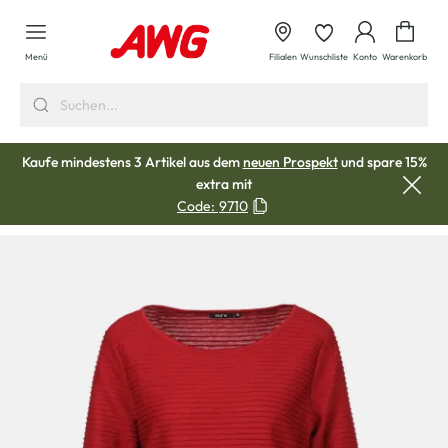
alt springen
Waren
Menü
Filialen
Wunschliste
Konto
Warenkorb
Kaufe mindestens 3 Artikel aus dem
neuen Prospekt
und spare 15%
extra mit
Code:
9710