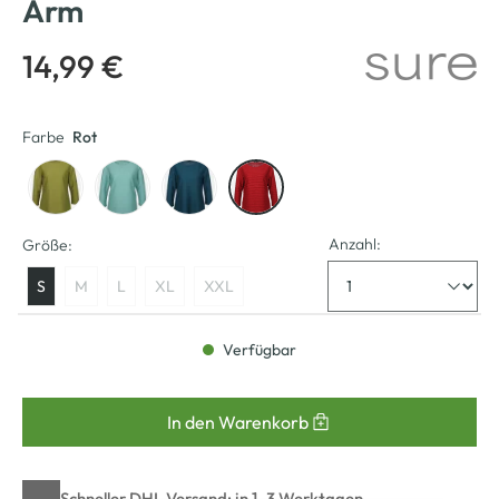
Arm
14,99 €
Farbe
Rot
Anzahl:
Größe:
S
M
L
XL
XXL
Verfügbar
In den Warenkorb
Schneller DHL Versand: in 1–3 Werktagen