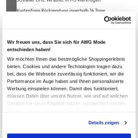
Kostenfreie Rücksendung innerhalb 14 Tage
Kostenlose Filiallieferung in Ihre Wunschfiliale
Wir freuen uns, dass Sie sich für AWG Mode
Zur Wunschliste hinzufügen
entschieden haben!
Wir möchten Ihnen das bestmögliche Shoppingerlebnis
bieten. Cookies und andere Technologien tragen dazu
Damen Struktur Shirt mit 3/4 Arm
bei, dass die Webseite zuverlässig funktioniert, wir die
Performance im Auge haben und Ihnen personalisierte
hübsches Shirt mit Ottoman-Rippe von Sure
Werbung einspielen können. Damit dies funktioniert,
runder Halsausschnitt
müssen Daten über unsere Nutzer, wie und auf welchen
3/4 lange Ärmel
Geräten sie unser Angebot nutzen, gespeichert werden.
trageangenehmes Material
Technisch notwendige Cookies, die zwingend für die
hiermit bringen Sie Farbe in Ihren Alltag
Bereitstellung der Funktionen der Webseite benötigt
Details zeigen
werden, werden bei der Nutzung der Webseite auf jeden
Fall gesetzt. Cookies von Drittanbietern für Analyse- oder
AWG Artikelnummer