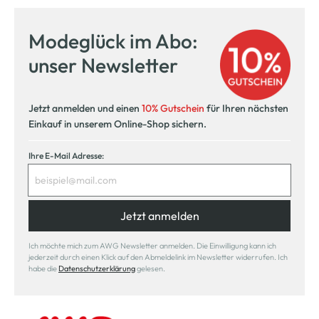
Modeglück im Abo:
unser Newsletter
Jetzt anmelden und einen
10% Gutschein
für Ihren nächsten
Einkauf in unserem Online-Shop sichern.
Ihre E-Mail Adresse:
Jetzt anmelden
Ich möchte mich zum AWG Newsletter anmelden. Die Einwilligung kann ich
jederzeit durch einen Klick auf den Abmeldelink im Newsletter widerrufen. Ich
habe die
Datenschutzerklärung
gelesen.