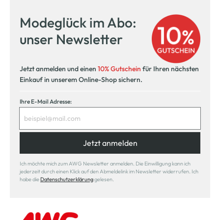
Modeglück im Abo:
unser Newsletter
Jetzt anmelden und einen
10% Gutschein
für Ihren nächsten
Einkauf in unserem Online-Shop sichern.
Ihre E-Mail Adresse:
Jetzt anmelden
Ich möchte mich zum AWG Newsletter anmelden. Die Einwilligung kann ich
jederzeit durch einen Klick auf den Abmeldelink im Newsletter widerrufen. Ich
habe die
Datenschutzerklärung
gelesen.