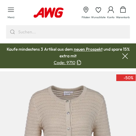
alt springen
Waren
Menü
Filialen
Wunschliste
Konto
Warenkorb
Kaufe mindestens 3 Artikel aus dem
neuen Prospekt
und spare 15%
extra mit
Code:
9710
-50
%