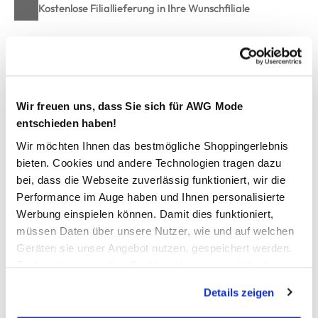
Kostenlose Filiallieferung in Ihre Wunschfiliale
Zur Wunschliste hinzufügen
Wir freuen uns, dass Sie sich für AWG Mode
entschieden haben!
Damen Struktur Cardigan
Wir möchten Ihnen das bestmögliche Shoppingerlebnis
bieten. Cookies und andere Technologien tragen dazu
schicker Struktur Cardian von Lisa Tossa
mit Rundhals-Ausschnitt
bei, dass die Webseite zuverlässig funktioniert, wir die
hübsches Strickmuster
Performance im Auge haben und Ihnen personalisierte
durchgehend mit Prägeknöpfen geknöpft
Werbung einspielen können. Damit dies funktioniert,
schmales Bündchen am Ärmel und am Saum
müssen Daten über unsere Nutzer, wie und auf welchen
super angenehmes Material
Geräten sie unser Angebot nutzen, gespeichert werden.
toller Kombipartner für viele Looks
Technisch notwendige Cookies, die zwingend für die
Bereitstellung der Funktionen der Webseite benötigt
Details zeigen
werden, werden bei der Nutzung der Webseite auf jeden
AWG Artikelnummer
Fall gesetzt. Cookies von Drittanbietern für Analyse- oder