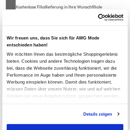
Kostenlose Filiallieferung in Ihre Wunschfiliale
Zur Wunschliste hinzufügen
Wir freuen uns, dass Sie sich für AWG Mode
entschieden haben!
Wir möchten Ihnen das bestmögliche Shoppingerlebnis
Damen Strohhut mit Wellenmuster
bieten. Cookies und andere Technologien tragen dazu
bei, dass die Webseite zuverlässig funktioniert, wir die
schicker Sommerhut von Lisa Tossa
Performance im Auge haben und Ihnen personalisierte
breite Krempe, außen in Wellenform
Werbung einspielen können. Damit dies funktioniert,
mit Zierkordel
müssen Daten über unsere Nutzer, wie und auf welchen
angenehmes Bastmaterial
Geräten sie unser Angebot nutzen, gespeichert werden.
perfekter Sonnenschutz mit Star Appeal
Technisch notwendige Cookies, die zwingend für die
Bereitstellung der Funktionen der Webseite benötigt
Details zeigen
AWG Artikelnummer
werden, werden bei der Nutzung der Webseite auf jeden
Fall gesetzt. Cookies von Drittanbietern für Analyse- oder
907980-navy