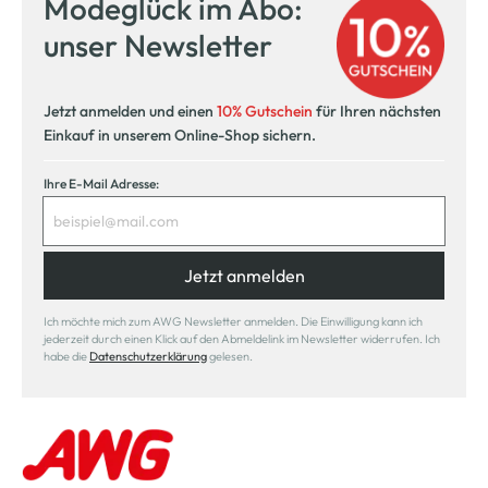
Modeglück im Abo:
Kostenlose Filiallieferung
unser Newsletter
in Ihre Wunschfiliale
Jetzt anmelden und einen
10% Gutschein
für Ihren nächsten
Einkauf in unserem Online-Shop sichern.
Ihre E-Mail Adresse:
Jetzt anmelden
Ich möchte mich zum AWG Newsletter anmelden. Die Einwilligung kann ich
jederzeit durch einen Klick auf den Abmeldelink im Newsletter widerrufen. Ich
habe die
Datenschutzerklärung
gelesen.