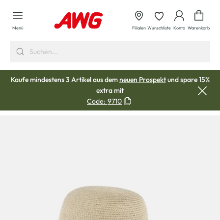
alt springen
Waren
Menü
Filialen
Wunschliste
Konto
Warenkorb
Kaufe mindestens 3 Artikel aus dem
neuen Prospekt
und spare 15%
extra mit
Code:
9710