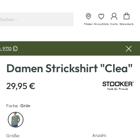
Waren
Filialen
Wunschliste
Konto
Warenkorb
:
9710
Damen Strickshirt "Clea"
29,95 €
Farbe
Grün
Anzahl:
Größe: