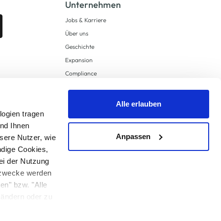
Unternehmen
Jobs & Karriere
Über uns
Geschichte
Expansion
Compliance
Lieferkettensorgfaltspflichten
Supply Chain Due Diligence
Alle erlauben
logien tragen
Barrierefreiheit
und Ihnen
Anpassen
sere Nutzer, wie
ndige Cookies,
ei der Nutzung
ngzwecke werden
en" bzw. "Alle
 anders angegeben.
u ändern oder zu