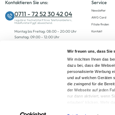
Kontaktieren Sie uns:
Service
Newsletter
0711 - 72 52 30 42 04
AWG Card
regulärer Festnetztarif Ihres Telefonanbieters,
Mobilfunktarif ggf. abweichend.
Filiale finden
Montag bis Freitag: 08:00 – 20:00 Uhr
Kontakt
Samstag: 09:00 – 12:00 Uhr
Wir freuen uns, dass Sie
Zum Kontaktformular
Wir möchten Ihnen das bes
dazu bei, dass die Websei
personalisierte Werbung e
und auf welchen Geräten s
die zwingend für die Berei
der Webseite auf jeden Fa
nur dann aktiviert, wenn 
Alle Preise inkl. ge
erlauben" klicken. Mehr da
widerrufen) erfahren Sie 