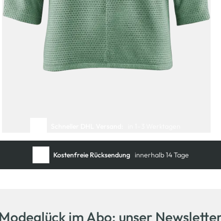
Schneller DHL Versand:
in 1–3 Werktagen
Kostenfreie Rücksendung
innerhalb 14 Tage
Kostenlose Filiallieferung
in Ihre Wunschfiliale
Modeglück im Abo: unser Newslette