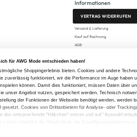
Informationen
VERTRAG WIDERRUFEN
Versand & Lieferung
Kauf auf Rechnung
AGB
Impressum
 sich für AWG Mode entschieden haben!
Zahlungsarten
Datenschutz
tmögliche Shoppingerlebnis bieten. Cookies und andere Techno
te zuverlässig funktioniert, wir die Performance im Auge haben 
AWG CARD Teilnahmebedingungen
inspielen können. Damit dies funktioniert, müssen Daten über un
ie unser Angebot nutzen, gespeichert werden. Technisch notwe
tstellung der Funktionen der Webseite benötigt werden, werden b
ll gesetzt. Cookies von Drittanbietern für Analyse- oder Tracki
Sie das entsprechende "Häkchen" setzen und auf "Auswahl erlaub
setzl. Mehrwertsteuer zzgl.
Versandkosten
und ggf. Nachnahmegebühren, wenn nicht
zu (einschließlich der Möglichkeit, die Einwilligungserklärung z
Logout
in unserem
Cookie-Hinweis
bzw. der
Datenschutzerklärung
.