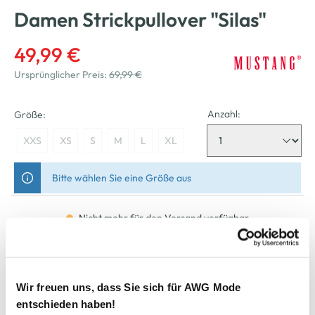
Damen Strickpullover "Silas"
49,99 €
Ursprünglicher Preis:
69,99 €
Anzahl:
Größe:
XXS
XS
S
M
L
XL
Bitte wählen Sie eine Größe aus
Nicht mehr für den Versand verfügbar
In den Warenkorb
Wir freuen uns, dass Sie sich für AWG Mode
entschieden haben!
Schneller DHL Versand: in 1–3 Werktagen