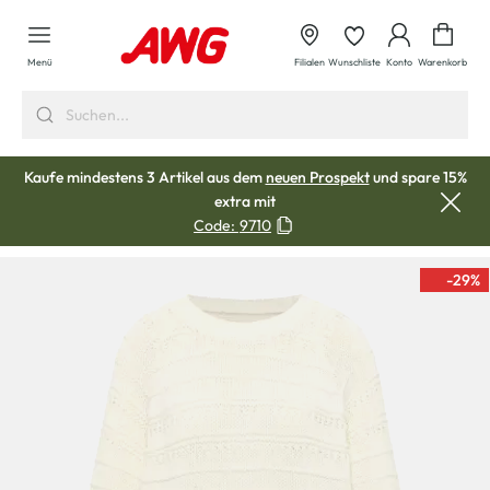
alt springen
Waren
Menü
Filialen
Wunschliste
Konto
Warenkorb
Kaufe mindestens 3 Artikel aus dem
neuen Prospekt
und spare 15%
extra mit
Code:
9710
-29
%