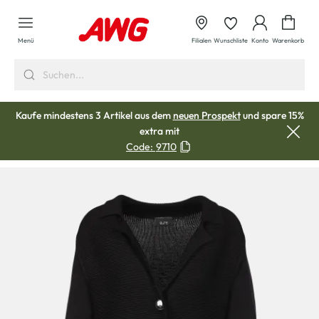
alt springen
Waren
Menü
Filialen
Wunschliste
Konto
Warenkorb
Kaufe mindestens 3 Artikel aus dem
neuen Prospekt
und spare 15%
extra mit
Code:
9710