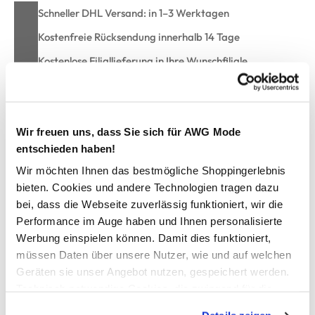
Schneller DHL Versand: in 1–3 Werktagen
Kostenfreie Rücksendung innerhalb 14 Tage
Kostenlose Filiallieferung in Ihre Wunschfiliale
Zur Wunschliste hinzufügen
Wir freuen uns, dass Sie sich für AWG Mode
entschieden haben!
Wir möchten Ihnen das bestmögliche Shoppingerlebnis
Damen Strick Blazer
bieten. Cookies und andere Technologien tragen dazu
bei, dass die Webseite zuverlässig funktioniert, wir die
schicker Strickblazer von Sure
Performance im Auge haben und Ihnen personalisierte
mit breitem Revers
Werbung einspielen können. Damit dies funktioniert,
geschlossen mit zwei Knöpfen
müssen Daten über unsere Nutzer, wie und auf welchen
lange Ärmel mit Bündchen
Geräten sie unser Angebot nutzen, gespeichert werden.
aufgesetzte Taschen
Technisch notwendige Cookies, die zwingend für die
gerade, etwas längere Passform
Bereitstellung der Funktionen der Webseite benötigt
perfekt für Ihren entspannten Freizeitlook