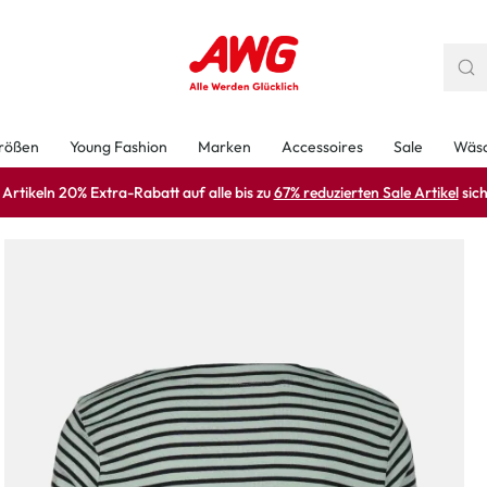
rößen
Young Fashion
Marken
Accessoires
Sale
Wäs
rtikeln 20% Extra-Rabatt auf alle bis zu
67% reduzierten Sale Artikel
sich