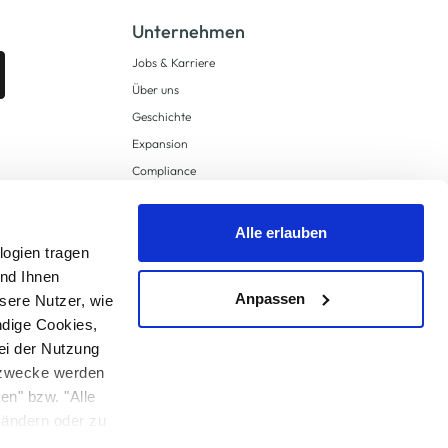
Unternehmen
Jobs & Karriere
Über uns
Geschichte
Expansion
Compliance
Lieferkettensorgfaltspflichten
Supply Chain Due Diligence
Alle erlauben
logien tragen
Barrierefreiheit
und Ihnen
Anpassen
sere Nutzer, wie
ndige Cookies,
ei der Nutzung
ngzwecke werden
en" bzw. "Alle
 anders angegeben.
u ändern oder zu