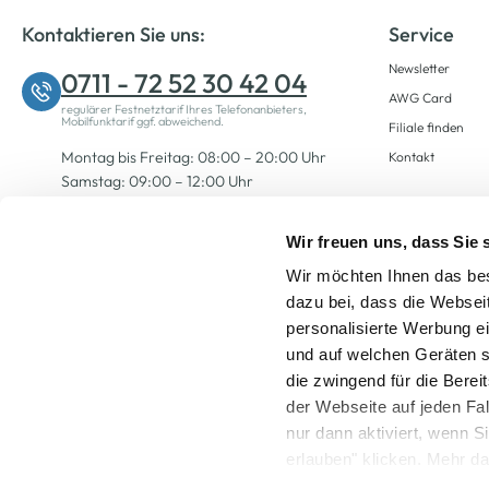
Kontaktieren Sie uns:
Service
Newsletter
0711 - 72 52 30 42 04
AWG Card
regulärer Festnetztarif Ihres Telefonanbieters,
Mobilfunktarif ggf. abweichend.
Filiale finden
Montag bis Freitag: 08:00 – 20:00 Uhr
Kontakt
Samstag: 09:00 – 12:00 Uhr
Wir freuen uns, dass Sie
Zum Kontaktformular
Wir möchten Ihnen das bes
dazu bei, dass die Websei
personalisierte Werbung e
und auf welchen Geräten s
die zwingend für die Berei
der Webseite auf jeden Fa
nur dann aktiviert, wenn 
Alle Preise inkl. ge
erlauben" klicken. Mehr da
widerrufen) erfahren Sie 