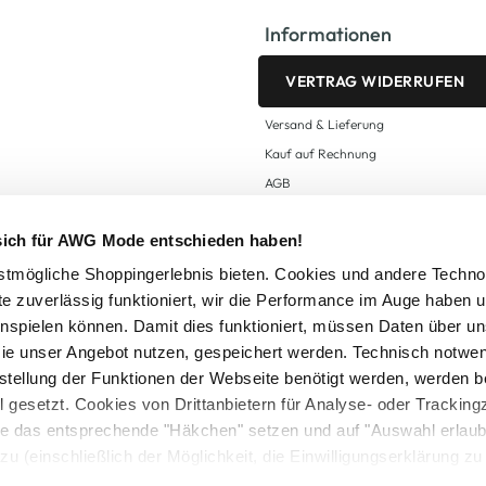
Informationen
VERTRAG WIDERRUFEN
Versand & Lieferung
Kauf auf Rechnung
AGB
Impressum
 sich für AWG Mode entschieden haben!
Zahlungsarten
Datenschutz
tmögliche Shoppingerlebnis bieten. Cookies und andere Techno
te zuverlässig funktioniert, wir die Performance im Auge haben 
AWG CARD Teilnahmebedingungen
inspielen können. Damit dies funktioniert, müssen Daten über un
ie unser Angebot nutzen, gespeichert werden. Technisch notwe
tstellung der Funktionen der Webseite benötigt werden, werden b
ll gesetzt. Cookies von Drittanbietern für Analyse- oder Tracki
Sie das entsprechende "Häkchen" setzen und auf "Auswahl erlaub
setzl. Mehrwertsteuer zzgl.
Versandkosten
und ggf. Nachnahmegebühren, wenn nicht
zu (einschließlich der Möglichkeit, die Einwilligungserklärung z
Logout
in unserem
Cookie-Hinweis
bzw. der
Datenschutzerklärung
.