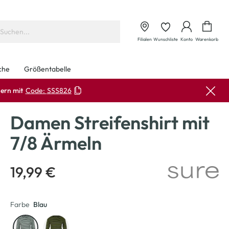
Waren
Filialen
Wunschliste
Konto
Warenkorb
che
Größentabelle
ern mit
Code:
SSS826
Damen Streifenshirt mit
7/8 Ärmeln
19,99 €
Farbe
Blau