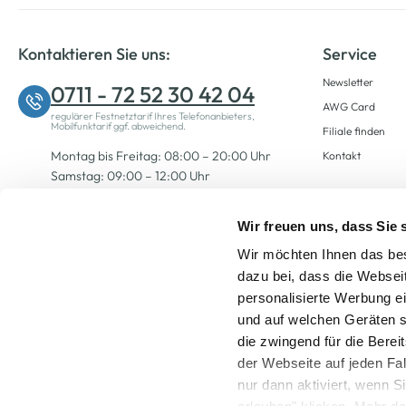
Kontaktieren Sie uns:
Service
Newsletter
0711 - 72 52 30 42 04
AWG Card
regulärer Festnetztarif Ihres Telefonanbieters,
Mobilfunktarif ggf. abweichend.
Filiale finden
Montag bis Freitag: 08:00 – 20:00 Uhr
Kontakt
Samstag: 09:00 – 12:00 Uhr
Wir freuen uns, dass Sie
Zum Kontaktformular
Wir möchten Ihnen das bes
dazu bei, dass die Websei
personalisierte Werbung e
und auf welchen Geräten s
die zwingend für die Berei
der Webseite auf jeden Fa
nur dann aktiviert, wenn 
Alle Preise inkl. ge