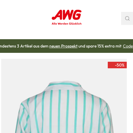
ndestens 3 Artikel aus dem
neuen Prospekt
und spare 15% extra mit
Code
-50
%