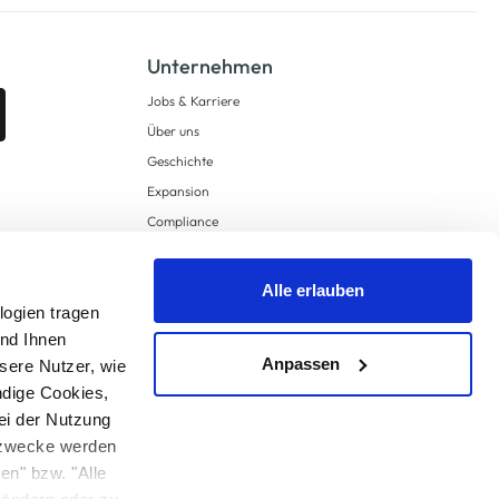
Unternehmen
Jobs & Karriere
Über uns
Geschichte
Expansion
Compliance
Lieferkettensorgfaltspflichten
Supply Chain Due Diligence
Alle erlauben
Barrierefreiheit
logien tragen
und Ihnen
Anpassen
sere Nutzer, wie
ndige Cookies,
ei der Nutzung
ngzwecke werden
en" bzw. "Alle
 anders angegeben.