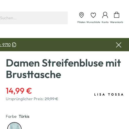
Waren
Filialen
Wunschliste
Konto
Warenkorb
:
9710
Damen Streifenbluse mit
Brusttasche
14,99 €
Ursprünglicher Preis:
29,99 €
Farbe
Türkis