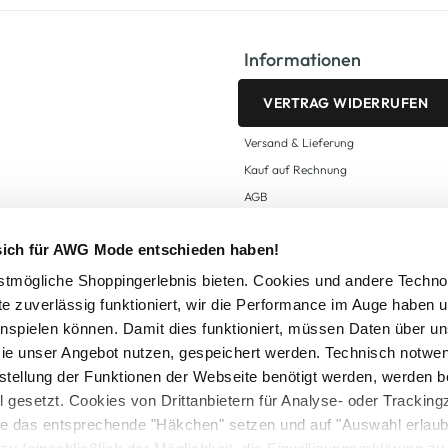
Informationen
VERTRAG WIDERRUFEN
Versand & Lieferung
Kauf auf Rechnung
AGB
Impressum
 sich für AWG Mode entschieden haben!
Zahlungsarten
Datenschutz
tmögliche Shoppingerlebnis bieten. Cookies und andere Techno
te zuverlässig funktioniert, wir die Performance im Auge haben 
AWG CARD Teilnahmebedingungen
inspielen können. Damit dies funktioniert, müssen Daten über un
ie unser Angebot nutzen, gespeichert werden. Technisch notwe
tstellung der Funktionen der Webseite benötigt werden, werden b
ll gesetzt. Cookies von Drittanbietern für Analyse- oder Tracki
Sie das entsprechende "Häkchen" setzen und auf "Auswahl erlaub
setzl. Mehrwertsteuer zzgl.
Versandkosten
und ggf. Nachnahmegebühren, wenn nicht