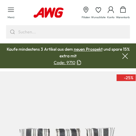
alt springen
Waren
Menü
Filialen
Wunschliste
Konto
Warenkorb
Kaufe mindestens 3 Artikel aus dem
neuen Prospekt
und spare 15%
extra mit
Code:
9710
-25
%