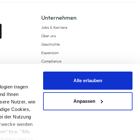
Unternehmen
Jobs & Karriere
Über uns
Geschichte
Expansion
Compliance
Lieferkettensorgfaltspflichten
Supply Chain Due Diligence
Alle erlauben
logien tragen
Barrierefreiheit
und Ihnen
Anpassen
sere Nutzer, wie
ndige Cookies,
ei der Nutzung
ngzwecke werden
en" bzw. "Alle
 anders angegeben.
u ändern oder zu