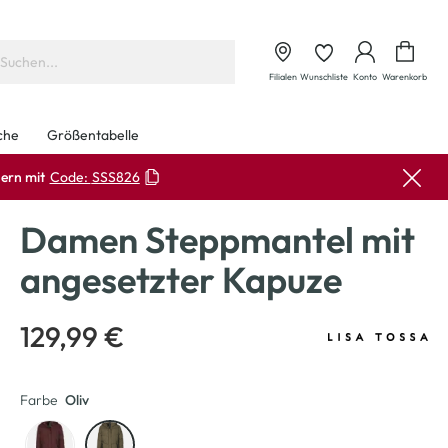
Waren
Filialen
Wunschliste
Konto
Warenkorb
che
Größentabelle
ern mit
Code:
SSS826
Damen Steppmantel mit
angesetzter Kapuze
129,99 €
Farbe
Oliv