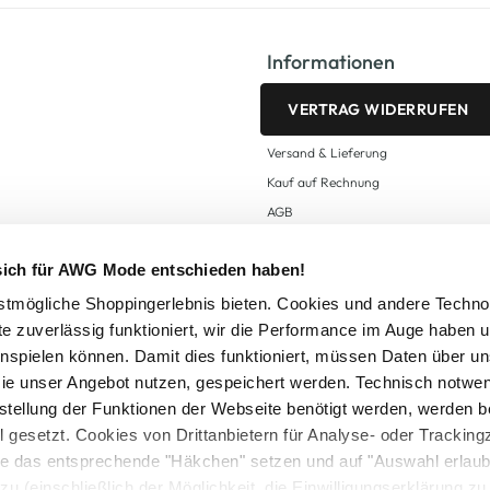
Informationen
VERTRAG WIDERRUFEN
Versand & Lieferung
Kauf auf Rechnung
AGB
Impressum
 sich für AWG Mode entschieden haben!
Zahlungsarten
Datenschutz
tmögliche Shoppingerlebnis bieten. Cookies und andere Techno
te zuverlässig funktioniert, wir die Performance im Auge haben 
AWG CARD Teilnahmebedingungen
inspielen können. Damit dies funktioniert, müssen Daten über un
ie unser Angebot nutzen, gespeichert werden. Technisch notwe
tstellung der Funktionen der Webseite benötigt werden, werden b
ll gesetzt. Cookies von Drittanbietern für Analyse- oder Tracki
Sie das entsprechende "Häkchen" setzen und auf "Auswahl erlaub
setzl. Mehrwertsteuer zzgl.
Versandkosten
und ggf. Nachnahmegebühren, wenn nicht
zu (einschließlich der Möglichkeit, die Einwilligungserklärung z