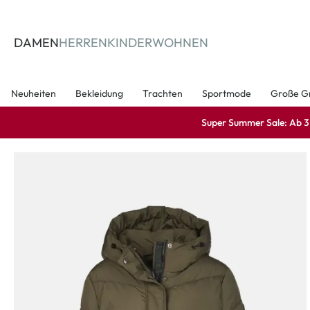
springen
Zur Hauptnavigation springen
DAMEN
HERREN
KINDER
WOHNEN
Neuheiten
Bekleidung
Trachten
Sportmode
Große G
Super Summer Sale: Ab 3 A