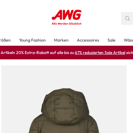
rößen
Young Fashion
Marken
Accessoires
Sale
Wäs
rtikeln 20% Extra-Rabatt auf alle bis zu
67% reduzierten Sale Artikel
sich