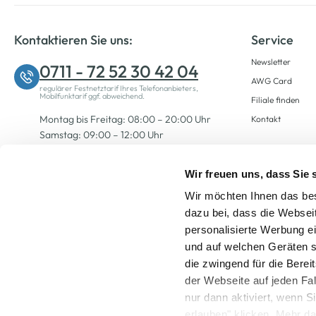
Kontaktieren Sie uns:
Service
Newsletter
0711 - 72 52 30 42 04
AWG Card
regulärer Festnetztarif Ihres Telefonanbieters,
Mobilfunktarif ggf. abweichend.
Filiale finden
Montag bis Freitag: 08:00 – 20:00 Uhr
Kontakt
Samstag: 09:00 – 12:00 Uhr
Wir freuen uns, dass Sie
Zum Kontaktformular
Wir möchten Ihnen das bes
dazu bei, dass die Websei
personalisierte Werbung e
und auf welchen Geräten s
die zwingend für die Berei
der Webseite auf jeden Fa
nur dann aktiviert, wenn 
Alle Preise inkl. ge
erlauben" klicken. Mehr da