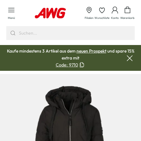
alt springen
Waren
Menü
Filialen
Wunschliste
Konto
Warenkorb
Kaufe mindestens 3 Artikel aus dem
neuen Prospekt
und spare 15%
extra mit
Code:
9710