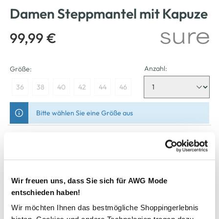
Damen Steppmantel mit Kapuze
99,99 €
Anzahl:
Größe:
36
38
40
42
44
46
Bitte wählen Sie eine Größe aus
Nicht mehr für den Versand verfügbar
In den Warenkorb
Wir freuen uns, dass Sie sich für AWG Mode
entschieden haben!
Schneller DHL Versand: in 1–3 Werktagen
Wir möchten Ihnen das bestmögliche Shoppingerlebnis