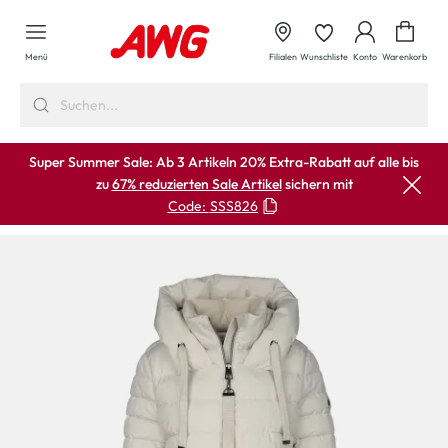
alt springen
Waren
Menü
Filialen
Wunschliste
Konto
Warenkorb
Super Summer Sale: Ab 3 Artikeln 20% Extra-Rabatt auf alle bis
zu
67% reduzierten Sale Artikel
sichern mit
Code:
SSS826