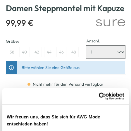
Damen Steppmantel mit Kapuze
99,99 €
Anzahl:
Größe:
38
40
42
44
46
48
Bitte wählen Sie eine Größe aus
Nicht mehr für den Versand verfügbar
In den Warenkorb
Wir freuen uns, dass Sie sich für AWG Mode
Schneller DHL Versand: in 1–3 Werktagen
entschieden haben!