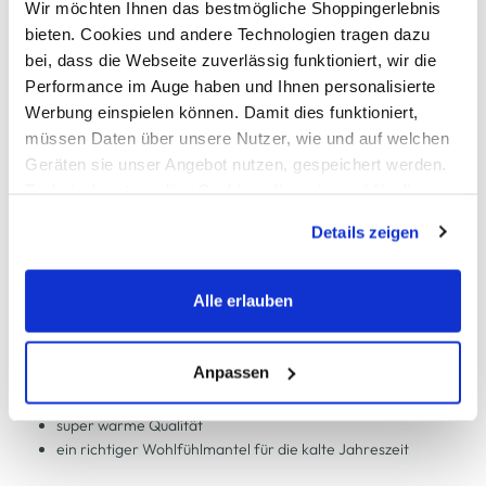
Wir möchten Ihnen das bestmögliche Shoppingerlebnis
Kostenfreie Rücksendung innerhalb 14 Tage
bieten. Cookies und andere Technologien tragen dazu
Kostenlose Filiallieferung in Ihre Wunschfiliale
bei, dass die Webseite zuverlässig funktioniert, wir die
Performance im Auge haben und Ihnen personalisierte
Werbung einspielen können. Damit dies funktioniert,
Zur Wunschliste hinzufügen
müssen Daten über unsere Nutzer, wie und auf welchen
Geräten sie unser Angebot nutzen, gespeichert werden.
Technisch notwendige Cookies, die zwingend für die
Bereitstellung der Funktionen der Webseite benötigt
Damen Steppmantel mit Kapuze
Details zeigen
werden, werden bei der Nutzung der Webseite auf jeden
Fall gesetzt. Cookies von Drittanbietern für Analyse- oder
modischer Wintermantel von Sure
Trackingzwecke werden nur dann aktiviert, wenn Sie das
Alle erlauben
durchgehender Reißverschluss geht in Stehkragen über
entsprechende "Häkchen" setzen und auf "Auswahl
angesetzte Kapuze mit Kordelband
erlauben" bzw. "Alle erlauben" klicken. Mehr dazu
Gummizug innenliegend an den Ärmelabschlüssen
(einschließlich der Möglichkeit, die Einwilligungserklärung
Anpassen
seitlich verlaufende Reißverschlüsse am Saumende
zu ändern oder zu widerrufen) erfahren Sie in unserem
zwei Eingrifftaschen
Cookie-Hinweis
bzw. der
Datenschutzerklärung
.
super warme Qualität
ein richtiger Wohlfühlmantel für die kalte Jahreszeit