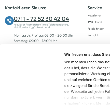
Kontaktieren Sie uns:
Service
Newsletter
0711 - 72 52 30 42 04
AWG Card
regulärer Festnetztarif Ihres Telefonanbieters,
Mobilfunktarif ggf. abweichend.
Filiale finden
Montag bis Freitag: 08:00 – 20:00 Uhr
Kontakt
Samstag: 09:00 – 12:00 Uhr
Wir freuen uns, dass Sie
Zum Kontaktformular
Wir möchten Ihnen das bes
dazu bei, dass die Websei
personalisierte Werbung e
und auf welchen Geräten s
die zwingend für die Berei
der Webseite auf jeden Fa
nur dann aktiviert, wenn 
Alle Preise inkl. ge
erlauben" klicken. Mehr da
widerrufen) erfahren Sie 