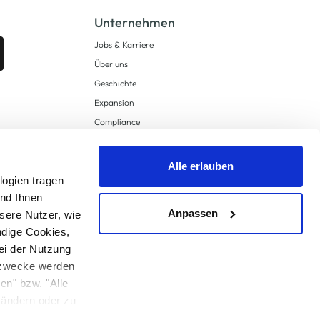
Unternehmen
Jobs & Karriere
Über uns
Geschichte
Expansion
Compliance
Lieferkettensorgfaltspflichten
Supply Chain Due Diligence
Alle erlauben
logien tragen
Barrierefreiheit
und Ihnen
Anpassen
sere Nutzer, wie
ndige Cookies,
ei der Nutzung
ngzwecke werden
en" bzw. "Alle
 anders angegeben.
u ändern oder zu