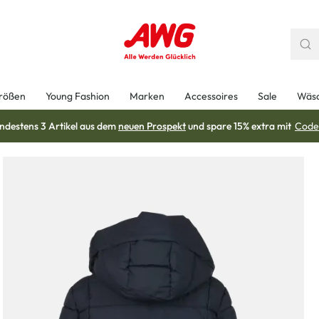
rößen
Young Fashion
Marken
Accessoires
Sale
Wäs
ndestens 3 Artikel aus dem
neuen Prospekt
und spare 15% extra mit
Code