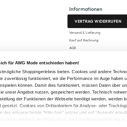
Informationen
VERTRAG WIDERRUFEN
Versand & Lieferung
Kauf auf Rechnung
AGB
Impressum
 sich für AWG Mode entschieden haben!
Zahlungsarten
Datenschutz
tmögliche Shoppingerlebnis bieten. Cookies und andere Techno
te zuverlässig funktioniert, wir die Performance im Auge haben 
AWG CARD Teilnahmebedingungen
inspielen können. Damit dies funktioniert, müssen Daten über un
ie unser Angebot nutzen, gespeichert werden. Technisch notwe
tstellung der Funktionen der Webseite benötigt werden, werden b
ll gesetzt. Cookies von Drittanbietern für Analyse- oder Tracki
Sie das entsprechende "Häkchen" setzen und auf "Auswahl erlaub
setzl. Mehrwertsteuer zzgl.
Versandkosten
und ggf. Nachnahmegebühren, wenn nicht
zu (einschließlich der Möglichkeit, die Einwilligungserklärung z
Logout
in unserem
Cookie-Hinweis
bzw. der
Datenschutzerklärung
.