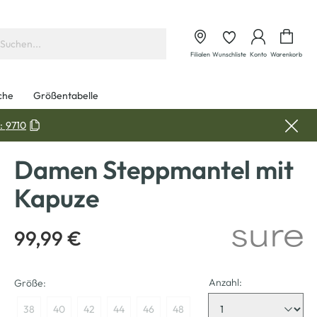
Waren
Filialen
Wunschliste
Konto
Warenkorb
che
Größentabelle
:
9710
Damen Steppmantel mit
Kapuze
99,99 €
Anzahl:
Größe:
38
40
42
44
46
48