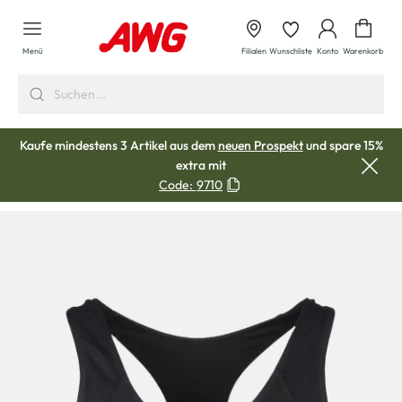
alt springen
Waren
Menü
Filialen
Wunschliste
Konto
Warenkorb
Kaufe mindestens 3 Artikel aus dem
neuen Prospekt
und spare 15%
extra mit
Code:
9710