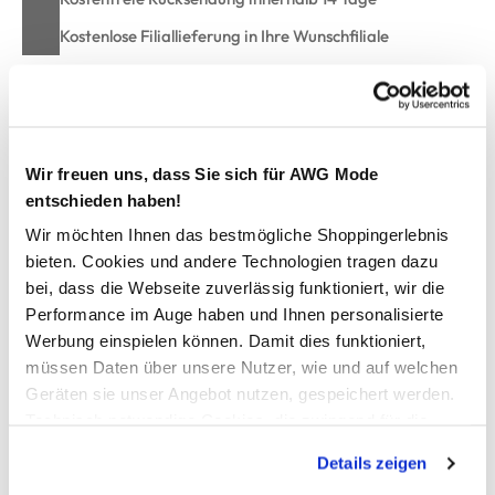
Kostenlose Filiallieferung in Ihre Wunschfiliale
Zur Wunschliste hinzufügen
Wir freuen uns, dass Sie sich für AWG Mode
entschieden haben!
Damen Sports Bra Bustier
Wir möchten Ihnen das bestmögliche Shoppingerlebnis
bieten. Cookies und andere Technologien tragen dazu
Bequemes Sport Bustier von Dorina
bei, dass die Webseite zuverlässig funktioniert, wir die
Cups mit entnehmbaren Pads
Performance im Auge haben und Ihnen personalisierte
Ringerrrücken mit raffiniertem Einblick
Werbung einspielen können. Damit dies funktioniert,
Praktischer Häkchenverschluss
müssen Daten über unsere Nutzer, wie und auf welchen
Breites Unterbrustband für guten Halt
Geräten sie unser Angebot nutzen, gespeichert werden.
Passt sich super dem Körper an
Technisch notwendige Cookies, die zwingend für die
Perfekt für Ihr nächstes Workout
Bereitstellung der Funktionen der Webseite benötigt
Details zeigen
werden, werden bei der Nutzung der Webseite auf jeden