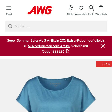
alt springen
Waren
Menü
Filialen
Wunschliste
Konto
Warenkorb
Super Summer Sale: Ab 3 Artikeln 20% Extra-Rabatt auf alle bis
zu
67% reduzierten Sale Artikel
sichern mit
Code:
SSS826
-23
%