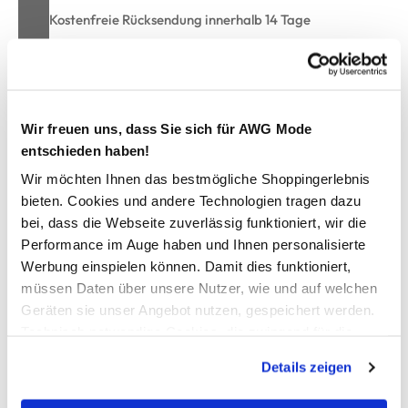
Kostenfreie Rücksendung innerhalb 14 Tage
Kostenlose Filiallieferung in Ihre Wunschfiliale
Zur Wunschliste hinzufügen
Wir freuen uns, dass Sie sich für AWG Mode
entschieden haben!
Wir möchten Ihnen das bestmögliche Shoppingerlebnis
Damen Sport T-Shirt mit Bund
bieten. Cookies und andere Technologien tragen dazu
bei, dass die Webseite zuverlässig funktioniert, wir die
Performance im Auge haben und Ihnen personalisierte
Modisches Sportshirt von Grinario Sports
Werbung einspielen können. Damit dies funktioniert,
Runder Ausschnitt
müssen Daten über unsere Nutzer, wie und auf welchen
Überschnittene Ärmel
Melierte Optik
Geräten sie unser Angebot nutzen, gespeichert werden.
Breiter Bund als Saumabschluss
Technisch notwendige Cookies, die zwingend für die
Tolles Shirt für sportliche Aktivitäten
Bereitstellung der Funktionen der Webseite benötigt
Details zeigen
werden, werden bei der Nutzung der Webseite auf jeden
Fall gesetzt. Cookies von Drittanbietern für Analyse- oder