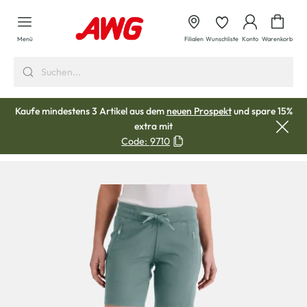
alt springen
Waren
Menü
Filialen
Wunschliste
Konto
Warenkorb
Kaufe mindestens 3 Artikel aus dem
neuen Prospekt
und spare 15%
extra mit
Code:
9710