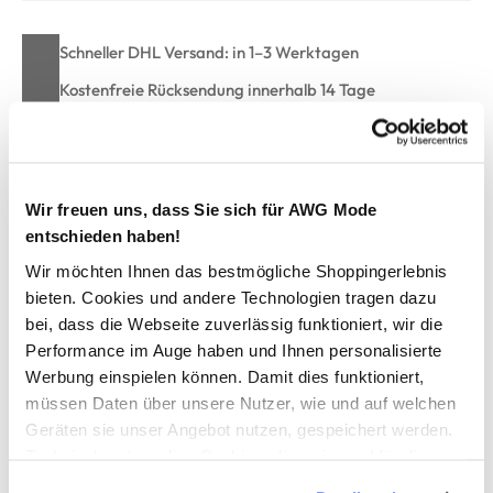
Schneller DHL Versand: in 1–3 Werktagen
Kostenfreie Rücksendung innerhalb 14 Tage
Kostenlose Filiallieferung in Ihre Wunschfiliale
Wir freuen uns, dass Sie sich für AWG Mode
Zur Wunschliste hinzufügen
entschieden haben!
Wir möchten Ihnen das bestmögliche Shoppingerlebnis
bieten. Cookies und andere Technologien tragen dazu
Damen Sport Shorts "Lina"
bei, dass die Webseite zuverlässig funktioniert, wir die
Performance im Auge haben und Ihnen personalisierte
Sportliche Damen Fitness Shorts „Lina" von Stooker
Werbung einspielen können. Damit dies funktioniert,
Elastischer Bund mit Kordelzug für optimalen Sitz
müssen Daten über unsere Nutzer, wie und auf welchen
Seitliche Reißverschlusstaschen für sicheres Verstauen
Geräten sie unser Angebot nutzen, gespeichert werden.
4-Way-Stretch für maximale Bewegungsfreiheit bei Sport
Technisch notwendige Cookies, die zwingend für die
und Freizeit
Bereitstellung der Funktionen der Webseite benötigt
Herstellerartikelnummer: 01610000004304