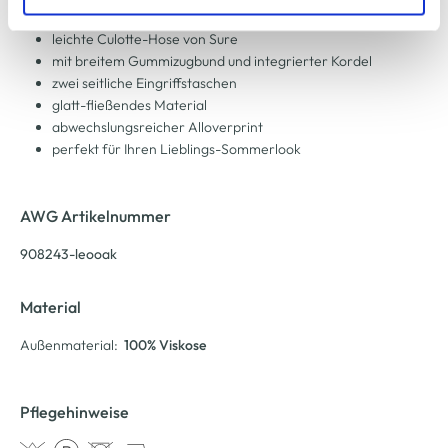
zu ändern oder zu widerrufen) erfahren Sie in unserem
Cookie-Hinweis
bzw. der
Datenschutzerklärung
.
leichte Culotte-Hose von Sure
mit breitem Gummizugbund und integrierter Kordel
zwei seitliche Eingriffstaschen
glatt-fließendes Material
abwechslungsreicher Alloverprint
perfekt für Ihren Lieblings-Sommerlook
AWG Artikelnummer
908243-leooak
Material
Außenmaterial:
100% Viskose
Pflegehinweise