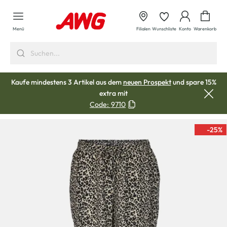
alt springen
Waren
Menü
Filialen
Wunschliste
Konto
Warenkorb
Kaufe mindestens 3 Artikel aus dem
neuen Prospekt
und spare 15%
extra mit
Code:
9710
-25
%