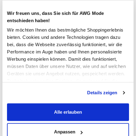
Bitte wählen Sie eine Größe aus
Wir freuen uns, dass Sie sich für AWG Mode
Verfügbar
entschieden haben!
Wir möchten Ihnen das bestmögliche Shoppingerlebnis
bieten. Cookies und andere Technologien tragen dazu
In den Warenkorb
bei, dass die Webseite zuverlässig funktioniert, wir die
Performance im Auge haben und Ihnen personalisierte
Werbung einspielen können. Damit dies funktioniert,
Schneller DHL Versand: in 1–3 Werktagen
müssen Daten über unsere Nutzer, wie und auf welchen
Kostenfreie Rücksendung innerhalb 14 Tage
Geräten sie unser Angebot nutzen, gespeichert werden.
Technisch notwendige Cookies, die zwingend für die
Kostenlose Filiallieferung in Ihre Wunschfiliale
Bereitstellung der Funktionen der Webseite benötigt
Details zeigen
werden, werden bei der Nutzung der Webseite auf jeden
Fall gesetzt. Cookies von Drittanbietern für Analyse- oder
Zur Wunschliste hinzufügen
Trackingzwecke werden nur dann aktiviert, wenn Sie das
Alle erlauben
entsprechende "Häkchen" setzen und auf "Auswahl
erlauben" bzw. "Alle erlauben" klicken. Mehr dazu
Damen Sommerhose mit Minimalprint
(einschließlich der Möglichkeit, die Einwilligungserklärung
Anpassen