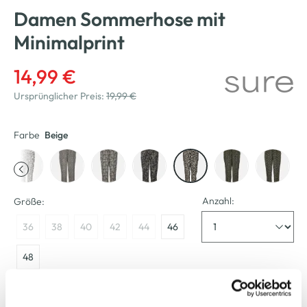
Damen Sommerhose mit
Minimalprint
14,99 €
Ursprünglicher Preis:
19,99 €
Farbe
Beige
Anzahl:
Größe:
36
38
40
42
44
46
48
Größenberater