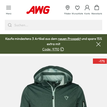
alt springen
Waren
Menü
Filialen
Wunschliste
Konto
Warenkorb
Kaufe mindestens 3 Artikel aus dem
neuen Prospekt
und spare 15%
extra mit
Code:
9710
-17
%