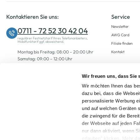
Kontaktieren Sie uns:
Service
Newsletter
0711 - 72 52 30 42 04
AWG Card
regulärer Festnetztarif Ihres Telefonanbieters,
Mobilfunktarif ggf. abweichend.
Filiale finden
Montag bis Freitag: 08:00 – 20:00 Uhr
Kontakt
Samstag: 09:00 – 12:00 Uhr
Wir freuen uns, dass Sie
Zum Kontaktformular
Wir möchten Ihnen das bes
dazu bei, dass die Websei
personalisierte Werbung e
und auf welchen Geräten s
die zwingend für die Berei
der Webseite auf jeden Fa
nur dann aktiviert, wenn 
Alle Preise inkl. ge
erlauben" klicken. Mehr da