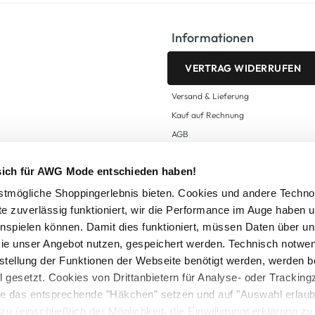
Informationen
VERTRAG WIDERRUFEN
Versand & Lieferung
Kauf auf Rechnung
AGB
Impressum
 sich für AWG Mode entschieden haben!
Zahlungsarten
Datenschutz
tmögliche Shoppingerlebnis bieten. Cookies und andere Techno
te zuverlässig funktioniert, wir die Performance im Auge haben 
AWG CARD Teilnahmebedingungen
inspielen können. Damit dies funktioniert, müssen Daten über un
ie unser Angebot nutzen, gespeichert werden. Technisch notwe
tstellung der Funktionen der Webseite benötigt werden, werden b
ll gesetzt. Cookies von Drittanbietern für Analyse- oder Tracki
Sie das entsprechende "Häkchen" setzen und auf "Auswahl erlaub
setzl. Mehrwertsteuer zzgl.
Versandkosten
und ggf. Nachnahmegebühren, wenn nicht
zu (einschließlich der Möglichkeit, die Einwilligungserklärung z
Logout