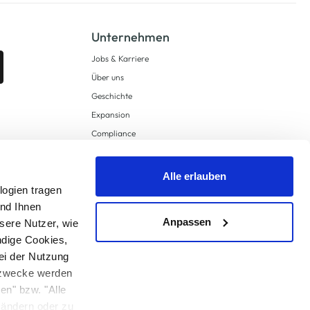
Unternehmen
Jobs & Karriere
Über uns
Geschichte
Expansion
Compliance
Lieferkettensorgfaltspflichten
Supply Chain Due Diligence
Alle erlauben
Barrierefreiheit
logien tragen
und Ihnen
Anpassen
sere Nutzer, wie
ndige Cookies,
ei der Nutzung
ngzwecke werden
en" bzw. "Alle
 anders angegeben.
u ändern oder zu