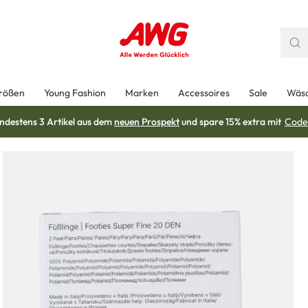
rößen
Young Fashion
Marken
Accessoires
Sale
Wäs
ndestens 3 Artikel aus dem
neuen Prospekt
und spare 15% extra mit
Code