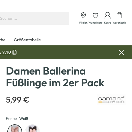
Waren
Filialen
Wunschliste
Konto
Warenkorb
che
Größentabelle
:
9710
Damen Ballerina
Füßlinge im 2er Pack
5,99 €
Farbe
Weiß