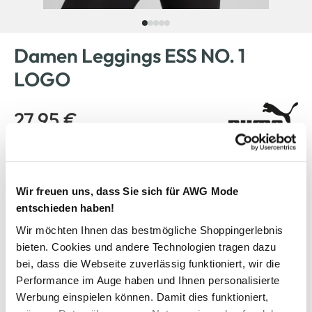
Damen Leggings ESS NO. 1
LOGO
27,95 €
Farbe
Schwarz
Wir freuen uns, dass Sie sich für AWG Mode
entschieden haben!
Wir möchten Ihnen das bestmögliche Shoppingerlebnis
Anzahl:
Größe:
bieten. Cookies und andere Technologien tragen dazu
XS
S
M
L
XL
XXL
bei, dass die Webseite zuverlässig funktioniert, wir die
Performance im Auge haben und Ihnen personalisierte
XXXL
Werbung einspielen können. Damit dies funktioniert,