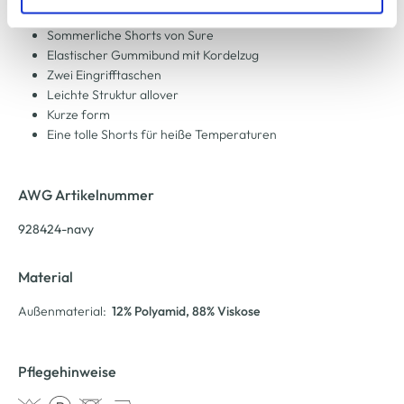
zu ändern oder zu widerrufen) erfahren Sie in unserem
Cookie-Hinweis
bzw. der
Datenschutzerklärung
.
Sommerliche Shorts von Sure
Elastischer Gummibund mit Kordelzug
Zwei Eingrifftaschen
Leichte Struktur allover
Kurze form
Eine tolle Shorts für heiße Temperaturen
AWG Artikelnummer
928424-navy
Material
Außenmaterial:
12% Polyamid
, 88% Viskose
Pflegehinweise