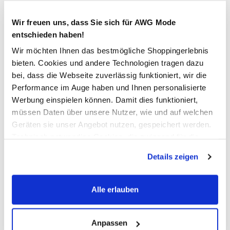
Bitte wählen Sie eine Größe aus
Wir freuen uns, dass Sie sich für AWG Mode
Verfügbar
entschieden haben!
Wir möchten Ihnen das bestmögliche Shoppingerlebnis
bieten. Cookies und andere Technologien tragen dazu
In den Warenkorb
bei, dass die Webseite zuverlässig funktioniert, wir die
Performance im Auge haben und Ihnen personalisierte
Werbung einspielen können. Damit dies funktioniert,
Schneller DHL Versand: in 1–3 Werktagen
müssen Daten über unsere Nutzer, wie und auf welchen
Kostenfreie Rücksendung innerhalb 14 Tage
Geräten sie unser Angebot nutzen, gespeichert werden.
Technisch notwendige Cookies, die zwingend für die
Kostenlose Filiallieferung in Ihre Wunschfiliale
Bereitstellung der Funktionen der Webseite benötigt
Details zeigen
werden, werden bei der Nutzung der Webseite auf jeden
Fall gesetzt. Cookies von Drittanbietern für Analyse- oder
Zur Wunschliste hinzufügen
Trackingzwecke werden nur dann aktiviert, wenn Sie das
Alle erlauben
entsprechende "Häkchen" setzen und auf "Auswahl
erlauben" bzw. "Alle erlauben" klicken. Mehr dazu
Damen Shorts mit elastischem Bund
(einschließlich der Möglichkeit, die Einwilligungserklärung
Anpassen