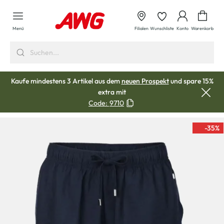
alt springen
Waren
Menü
Filialen
Wunschliste
Konto
Warenkorb
Kaufe mindestens 3 Artikel aus dem
neuen Prospekt
und spare 15%
extra mit
Code:
9710
-35
%