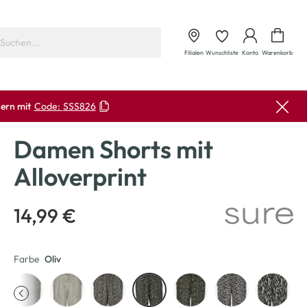
Waren
Filialen
Wunschliste
Konto
Warenkorb
ern mit
Code:
SSS826
Damen Shorts mit
Alloverprint
14,99 €
Farbe
Oliv