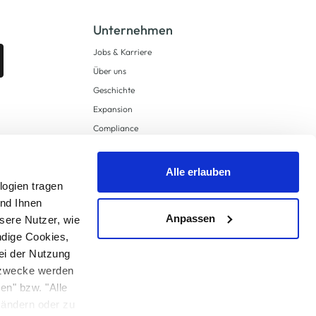
Unternehmen
Jobs & Karriere
Über uns
Geschichte
Expansion
Compliance
Lieferkettensorgfaltspflichten
Supply Chain Due Diligence
Alle erlauben
logien tragen
Barrierefreiheit
und Ihnen
Anpassen
sere Nutzer, wie
ndige Cookies,
ei der Nutzung
ngzwecke werden
en" bzw. "Alle
 anders angegeben.
u ändern oder zu