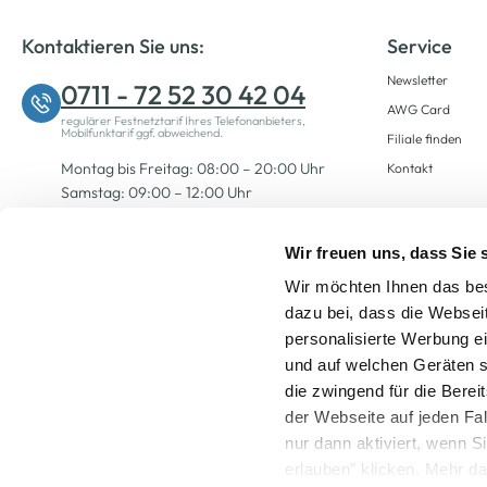
Kontaktieren Sie uns:
Service
Newsletter
0711 - 72 52 30 42 04
AWG Card
regulärer Festnetztarif Ihres Telefonanbieters,
Mobilfunktarif ggf. abweichend.
Filiale finden
Montag bis Freitag: 08:00 – 20:00 Uhr
Kontakt
Samstag: 09:00 – 12:00 Uhr
Wir freuen uns, dass Sie
Zum Kontaktformular
Wir möchten Ihnen das bes
dazu bei, dass die Websei
personalisierte Werbung e
und auf welchen Geräten s
die zwingend für die Berei
der Webseite auf jeden Fa
nur dann aktiviert, wenn 
Alle Preise inkl. ge
erlauben" klicken. Mehr da