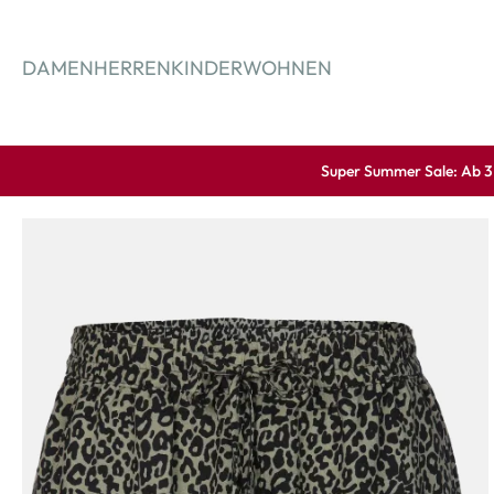
springen
Zur Hauptnavigation springen
DAMEN
HERREN
KINDER
WOHNEN
Super Summer Sale: Ab 3 A