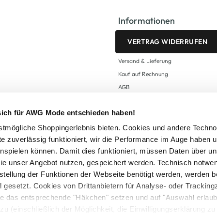
Informationen
VERTRAG WIDERRUFEN
Versand & Lieferung
Kauf auf Rechnung
AGB
Impressum
 sich für AWG Mode entschieden haben!
Zahlungsarten
Datenschutz
tmögliche Shoppingerlebnis bieten. Cookies und andere Techno
te zuverlässig funktioniert, wir die Performance im Auge haben 
AWG CARD Teilnahmebedingungen
inspielen können. Damit dies funktioniert, müssen Daten über un
ie unser Angebot nutzen, gespeichert werden. Technisch notwe
tstellung der Funktionen der Webseite benötigt werden, werden b
ll gesetzt. Cookies von Drittanbietern für Analyse- oder Tracki
Sie das entsprechende "Häkchen" setzen und auf "Auswahl erlaub
setzl. Mehrwertsteuer zzgl.
Versandkosten
und ggf. Nachnahmegebühren, wenn nicht
zu (einschließlich der Möglichkeit, die Einwilligungserklärung z
Logout