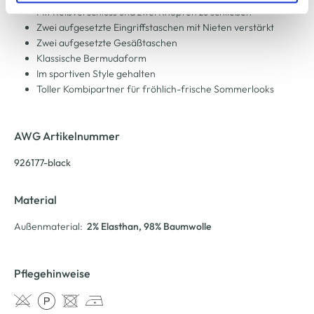
Mit Reißverschluss und zwei Knöpfen zu schließen
Cookie-Hinweis
bzw. der
Datenschutzerklärung
.
Zwei aufgesetzte Eingriffstaschen mit Nieten verstärkt
Zwei aufgesetzte Gesäßtaschen
Klassische Bermudaform
Im sportiven Style gehalten
Toller Kombipartner für fröhlich-frische Sommerlooks
AWG Artikelnummer
926177-black
Material
Außenmaterial:
2% Elasthan
, 98% Baumwolle
Pflegehinweise