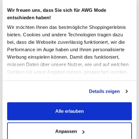
Verfügbar
Wir freuen uns, dass Sie sich für AWG Mode
entschieden haben!
In den Warenkorb
Wir möchten Ihnen das bestmögliche Shoppingerlebnis
bieten. Cookies und andere Technologien tragen dazu
bei, dass die Webseite zuverlässig funktioniert, wir die
Schneller DHL Versand: in 1–3 Werktagen
Performance im Auge haben und Ihnen personalisierte
Werbung einspielen können. Damit dies funktioniert,
Kostenfreie Rücksendung innerhalb 14 Tage
müssen Daten über unsere Nutzer, wie und auf welchen
Kostenlose Filiallieferung in Ihre Wunschfiliale
Geräten sie unser Angebot nutzen, gespeichert werden.
Technisch notwendige Cookies, die zwingend für die
Bereitstellung der Funktionen der Webseite benötigt
Details zeigen
werden, werden bei der Nutzung der Webseite auf jeden
Zur Wunschliste hinzufügen
Fall gesetzt. Cookies von Drittanbietern für Analyse- oder
Trackingzwecke werden nur dann aktiviert, wenn Sie das
Alle erlauben
entsprechende "Häkchen" setzen und auf "Auswahl
Damen Shorts in sportivem Style
erlauben" bzw. "Alle erlauben" klicken. Mehr dazu
(einschließlich der Möglichkeit, die Einwilligungserklärung
Anpassen
Modische Bermuda von Sure
zu ändern oder zu widerrufen) erfahren Sie in unserem