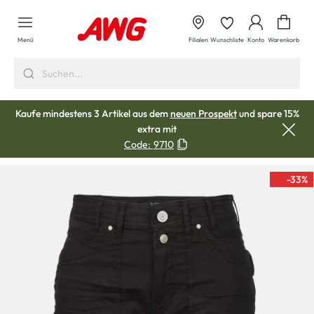
alt springen
Waren
Menü
Filialen
Wunschliste
Konto
Warenkorb
Kaufe mindestens 3 Artikel aus dem
neuen Prospekt
und spare 15%
extra mit
Code:
9710
-33
%