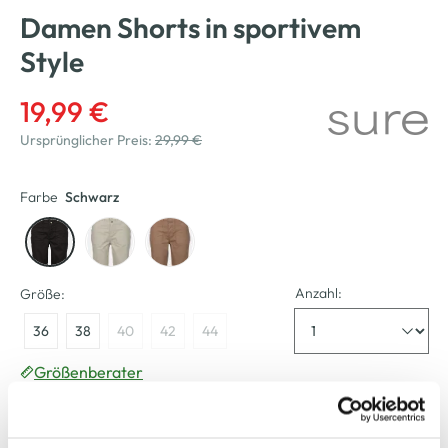
Damen Shorts in sportivem
Style
19,99 €
Ursprünglicher Preis:
29,99 €
Farbe
Schwarz
Anzahl:
Größe:
36
38
40
42
44
Größenberater
Bitte wählen Sie eine Größe aus