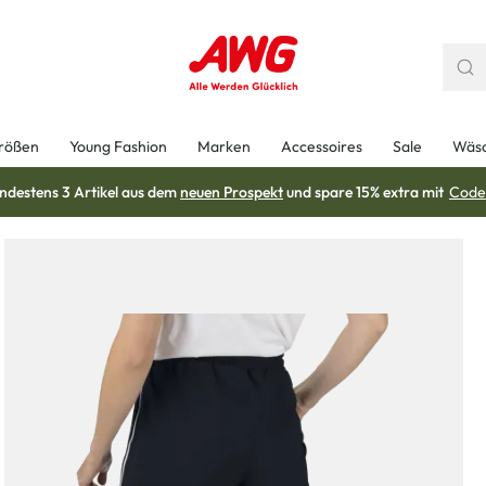
rößen
Young Fashion
Marken
Accessoires
Sale
Wäs
ndestens 3 Artikel aus dem
neuen Prospekt
und spare 15% extra mit
Code