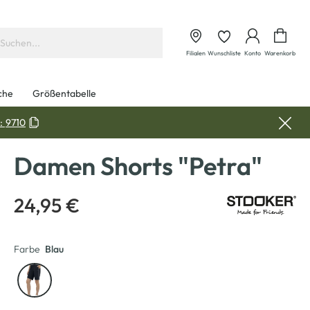
Waren
Filialen
Wunschliste
Konto
Warenkorb
che
Größentabelle
:
9710
Damen Shorts "Petra"
24,95 €
Farbe
Blau