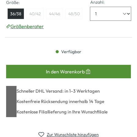
Anzahl:
Größe:
36/38
40/42
44/46
48/50
Größenberater
Verfügbar
In den Warenkorb
Schneller DHL Versand: in 1–3 Werktagen
Kostenfreie Rücksendung innerhalb 14 Tage
Kostenlose Filiallieferung in Ihre Wunschfiliale
Zur Wunschliste hinzufügen