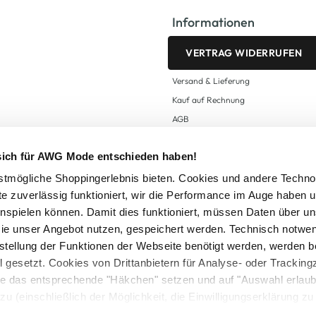
Informationen
VERTRAG WIDERRUFEN
Versand & Lieferung
Kauf auf Rechnung
AGB
Impressum
 sich für AWG Mode entschieden haben!
Zahlungsarten
Datenschutz
tmögliche Shoppingerlebnis bieten. Cookies und andere Techno
te zuverlässig funktioniert, wir die Performance im Auge haben 
AWG CARD Teilnahmebedingungen
inspielen können. Damit dies funktioniert, müssen Daten über un
ie unser Angebot nutzen, gespeichert werden. Technisch notwe
tstellung der Funktionen der Webseite benötigt werden, werden b
ll gesetzt. Cookies von Drittanbietern für Analyse- oder Tracki
Sie das entsprechende "Häkchen" setzen und auf "Auswahl erlaub
setzl. Mehrwertsteuer zzgl.
Versandkosten
und ggf. Nachnahmegebühren, wenn nicht
zu (einschließlich der Möglichkeit, die Einwilligungserklärung z
Logout
in unserem
Cookie-Hinweis
bzw. der
Datenschutzerklärung
.