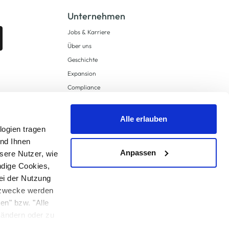
Unternehmen
Jobs & Karriere
Über uns
Geschichte
Expansion
Compliance
Lieferkettensorgfaltspflichten
Supply Chain Due Diligence
Alle erlauben
logien tragen
Barrierefreiheit
und Ihnen
Anpassen
sere Nutzer, wie
ndige Cookies,
ei der Nutzung
ngzwecke werden
en" bzw. "Alle
 anders angegeben.
u ändern oder zu