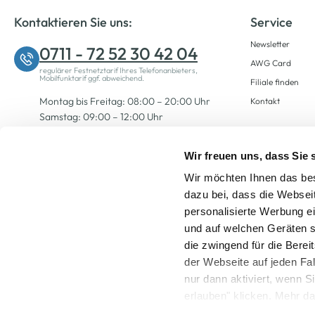
Kontaktieren Sie uns:
Service
Newsletter
0711 - 72 52 30 42 04
AWG Card
regulärer Festnetztarif Ihres Telefonanbieters,
Mobilfunktarif ggf. abweichend.
Filiale finden
Montag bis Freitag: 08:00 – 20:00 Uhr
Kontakt
Samstag: 09:00 – 12:00 Uhr
Wir freuen uns, dass Sie
Zum Kontaktformular
Wir möchten Ihnen das bes
dazu bei, dass die Websei
personalisierte Werbung e
und auf welchen Geräten s
die zwingend für die Berei
der Webseite auf jeden Fa
nur dann aktiviert, wenn 
Alle Preise inkl. ge
erlauben" klicken. Mehr da
widerrufen) erfahren Sie 