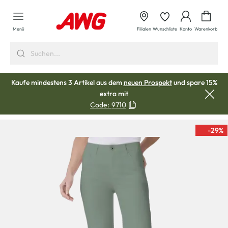
alt springen
Waren
Menü
Filialen
Wunschliste
Konto
Warenkorb
Kaufe mindestens 3 Artikel aus dem
neuen Prospekt
und spare 15%
extra mit
Code:
9710
-29
%