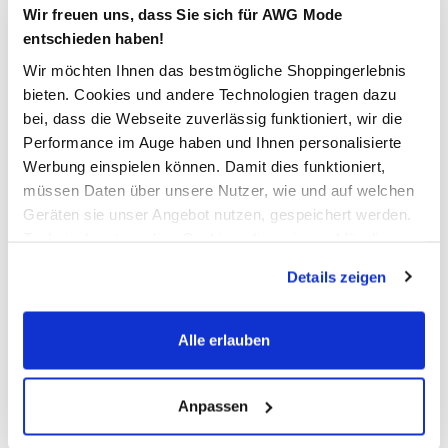
Wir freuen uns, dass Sie sich für AWG Mode
Verfügbar
entschieden haben!
Wir möchten Ihnen das bestmögliche Shoppingerlebnis
bieten. Cookies und andere Technologien tragen dazu
In den Warenkorb
bei, dass die Webseite zuverlässig funktioniert, wir die
Performance im Auge haben und Ihnen personalisierte
Schneller DHL Versand: in 1–3 Werktagen
Werbung einspielen können. Damit dies funktioniert,
müssen Daten über unsere Nutzer, wie und auf welchen
Kostenfreie Rücksendung innerhalb 14 Tage
Geräten sie unser Angebot nutzen, gespeichert werden.
Kostenlose Filiallieferung in Ihre Wunschfiliale
Technisch notwendige Cookies, die zwingend für die
Bereitstellung der Funktionen der Webseite benötigt
Details zeigen
werden, werden bei der Nutzung der Webseite auf jeden
Fall gesetzt. Cookies von Drittanbietern für Analyse- oder
Zur Wunschliste hinzufügen
Trackingzwecke werden nur dann aktiviert, wenn Sie das
Alle erlauben
entsprechende "Häkchen" setzen und auf "Auswahl
erlauben" bzw. "Alle erlauben" klicken. Mehr dazu
Damen Shorts "Greta"
(einschließlich der Möglichkeit, die Einwilligungserklärung
Anpassen
zu ändern oder zu widerrufen) erfahren Sie in unserem