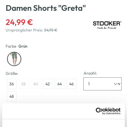
Damen Shorts "Greta"
24,99 €
Ursprünglicher Preis:
34,95 €
Farbe
Grün
Anzahl:
Größe:
36
38
40
42
44
46
48
Größenberater
Bitte wählen Sie eine Größe aus