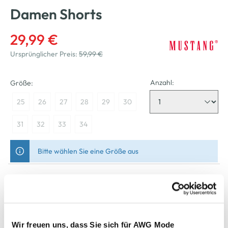
Damen Shorts
29,99 €
Ursprünglicher Preis:
59,99 €
Anzahl:
Größe:
25
26
27
28
29
30
31
32
33
34
Bitte wählen Sie eine Größe aus
Nicht mehr für den Versand verfügbar
In den Warenkorb
Wir freuen uns, dass Sie sich für AWG Mode