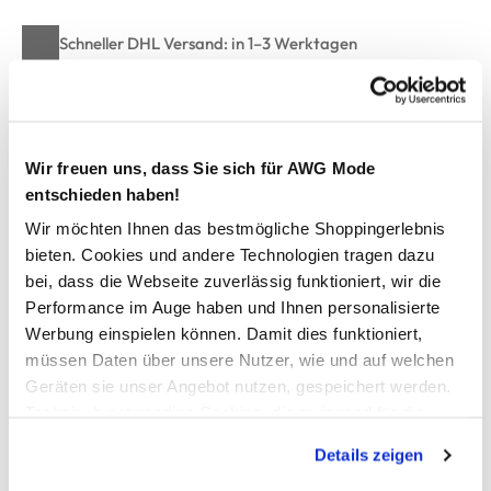
Schneller DHL Versand: in 1–3 Werktagen
Kostenfreie Rücksendung innerhalb 14 Tage
Kostenlose Filiallieferung in Ihre Wunschfiliale
Wir freuen uns, dass Sie sich für AWG Mode
entschieden haben!
Zur Wunschliste hinzufügen
Wir möchten Ihnen das bestmögliche Shoppingerlebnis
bieten. Cookies und andere Technologien tragen dazu
bei, dass die Webseite zuverlässig funktioniert, wir die
Damen Shirt mit Streifen
Performance im Auge haben und Ihnen personalisierte
Werbung einspielen können. Damit dies funktioniert,
bequemes Langarmshirt von Tom Tailor
müssen Daten über unsere Nutzer, wie und auf welchen
mit weitem Rundhals-Ausschnitt
Geräten sie unser Angebot nutzen, gespeichert werden.
angesetzte, weite Raglanärmel
Technisch notwendige Cookies, die zwingend für die
weite, kastige Schnittform
Bereitstellung der Funktionen der Webseite benötigt
super angenehmes Material
Details zeigen
werden, werden bei der Nutzung der Webseite auf jeden
ein tolles Teil für alle Tage