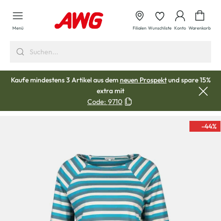
alt springen
Waren
Menü
Filialen
Wunschliste
Konto
Warenkorb
Kaufe mindestens 3 Artikel aus dem
neuen Prospekt
und spare 15%
extra mit
Code:
9710
-44
%