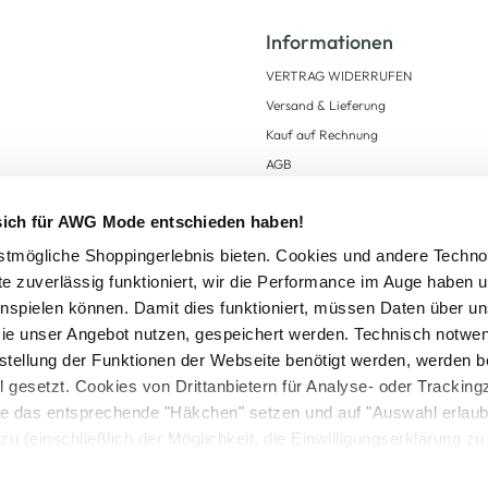
Informationen
VERTRAG WIDERRUFEN
Versand & Lieferung
Kauf auf Rechnung
AGB
Impressum
 sich für AWG Mode entschieden haben!
Zahlungsarten
Datenschutz
tmögliche Shoppingerlebnis bieten. Cookies und andere Techno
te zuverlässig funktioniert, wir die Performance im Auge haben 
AWG CARD Teilnahmebedingungen
inspielen können. Damit dies funktioniert, müssen Daten über un
ie unser Angebot nutzen, gespeichert werden. Technisch notwe
tstellung der Funktionen der Webseite benötigt werden, werden b
ll gesetzt. Cookies von Drittanbietern für Analyse- oder Tracki
Sie das entsprechende "Häkchen" setzen und auf "Auswahl erlaub
setzl. Mehrwertsteuer zzgl.
Versandkosten
und ggf. Nachnahmegebühren, wenn nicht
zu (einschließlich der Möglichkeit, die Einwilligungserklärung z
Logout
in unserem
Cookie-Hinweis
bzw. der
Datenschutzerklärung
.