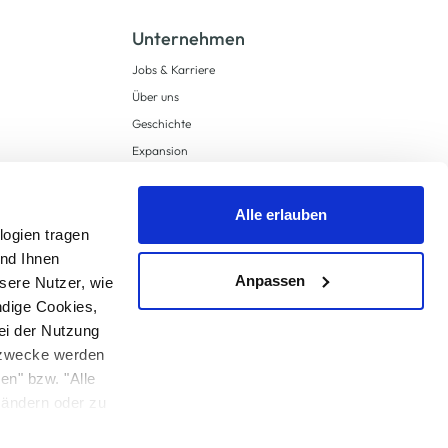
Unternehmen
Jobs & Karriere
Über uns
Geschichte
Expansion
Compliance
Lieferkettensorgfaltspflichten
Alle erlauben
Supply Chain Due Diligence
logien tragen
und Ihnen
Barrierefreiheit
Anpassen
sere Nutzer, wie
ndige Cookies,
ei der Nutzung
ngzwecke werden
en" bzw. "Alle
 anders angegeben.
u ändern oder zu