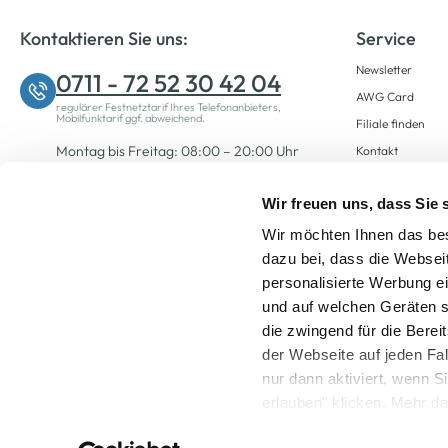
Kontaktieren Sie uns:
Service
Newsletter
0711 - 72 52 30 42 04
AWG Card
regulärer Festnetztarif Ihres Telefonanbieters,
Mobilfunktarif ggf. abweichend.
Filiale finden
Montag bis Freitag: 08:00 – 20:00 Uhr
Kontakt
Samstag: 09:00 – 12:00 Uhr
Wir freuen uns, dass Sie
Wir möchten Ihnen das bes
Zum Kontaktformular
dazu bei, dass die Websei
personalisierte Werbung e
und auf welchen Geräten s
die zwingend für die Berei
der Webseite auf jeden Fa
nur dann aktiviert, wenn 
Alle Preise inkl. ge
erlauben" klicken. Mehr da
widerrufen) erfahren Sie 