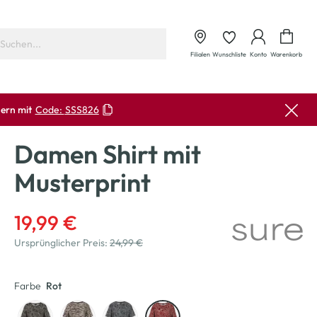
Waren
Filialen
Wunschliste
Konto
Warenkorb
ern mit
Code:
SSS826
Damen Shirt mit
Musterprint
19,99 €
Ursprünglicher Preis:
24,99 €
Farbe
Rot