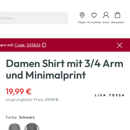
Waren
Filialen
Wunschliste
Konto
Warenkorb
ern mit
Code:
SSS826
Damen Shirt mit 3/4 Arm
und Minimalprint
19,99 €
Ursprünglicher Preis:
29,99 €
Farbe
Schwarz