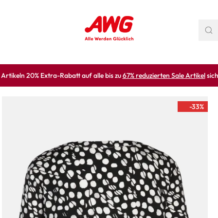
rtikeln 20% Extra-Rabatt auf alle bis zu
67% reduzierten Sale Artikel
sich
-33
%