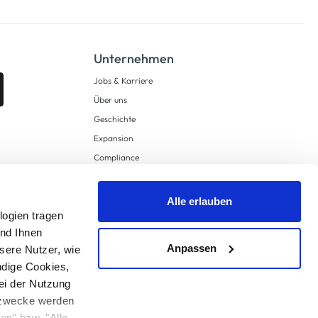
Unternehmen
Jobs & Karriere
Über uns
Geschichte
Expansion
Compliance
Lieferkettensorgfaltspflichten
Supply Chain Due Diligence
Alle erlauben
logien tragen
Barrierefreiheit
und Ihnen
Anpassen
sere Nutzer, wie
ndige Cookies,
ei der Nutzung
ngzwecke werden
en" bzw. "Alle