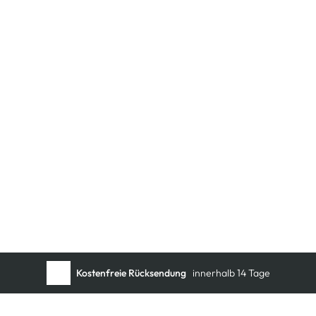
Schneller DHL Versand:
in 1–3 Werktagen
Kostenfreie Rücksendung
innerhalb 14 Tage
Kostenlose Filiallieferung
in Ihre Wunschfiliale