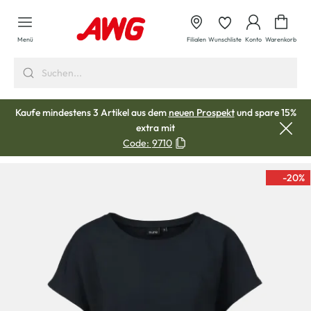
alt springen
Waren
Menü
Filialen
Wunschliste
Konto
Warenkorb
Kaufe mindestens 3 Artikel aus dem
neuen Prospekt
und spare 15%
extra mit
Code:
9710
-20
%