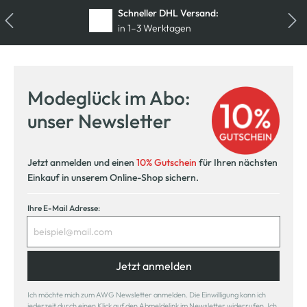
Schneller DHL Versand:
in 1–3 Werktagen
Kostenfreie Rücksendung
innerhalb 14 Tage
Modeglück im Abo:
Kostenlose Filiallieferung
unser Newsletter
in Ihre Wunschfiliale
Jetzt anmelden und einen
10% Gutschein
für Ihren nächsten
Einkauf in unserem Online-Shop sichern.
Ihre E-Mail Adresse:
Jetzt anmelden
Ich möchte mich zum AWG Newsletter anmelden. Die Einwilligung kann ich
jederzeit durch einen Klick auf den Abmeldelink im Newsletter widerrufen. Ich