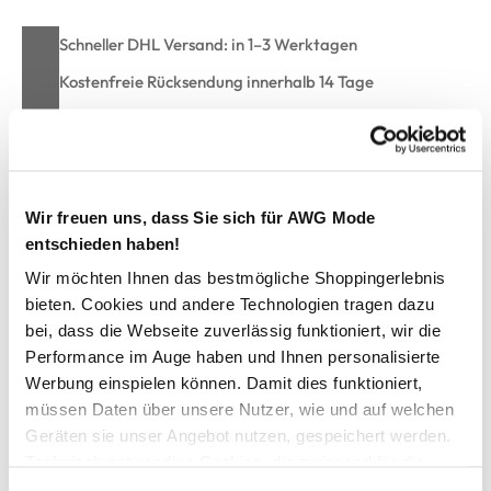
Schneller DHL Versand: in 1–3 Werktagen
Kostenfreie Rücksendung innerhalb 14 Tage
Kostenlose Filiallieferung in Ihre Wunschfiliale
Zur Wunschliste hinzufügen
Wir freuen uns, dass Sie sich für AWG Mode
entschieden haben!
Wir möchten Ihnen das bestmögliche Shoppingerlebnis
Damen Shirt im Materialmix
bieten. Cookies und andere Technologien tragen dazu
bei, dass die Webseite zuverlässig funktioniert, wir die
Performance im Auge haben und Ihnen personalisierte
Lässiges Shirt unifarben von Sure
Mit weitem Rundhalsausschnitt
Werbung einspielen können. Damit dies funktioniert,
Überschnittene Ärmel
müssen Daten über unsere Nutzer, wie und auf welchen
Vorne im Blusenstoff
Geräten sie unser Angebot nutzen, gespeichert werden.
Hinten aus Jersey
Technisch notwendige Cookies, die zwingend für die
Lockere Passform
Bereitstellung der Funktionen der Webseite benötigt