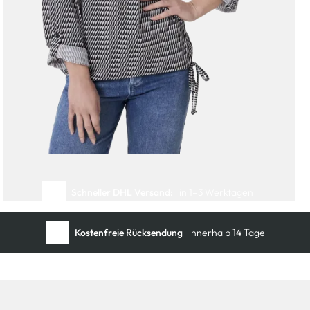
Schneller DHL Versand:
in 1–3 Werktagen
Kostenfreie Rücksendung
innerhalb 14 Tage
Kostenlose Filiallieferung
in Ihre Wunschfiliale