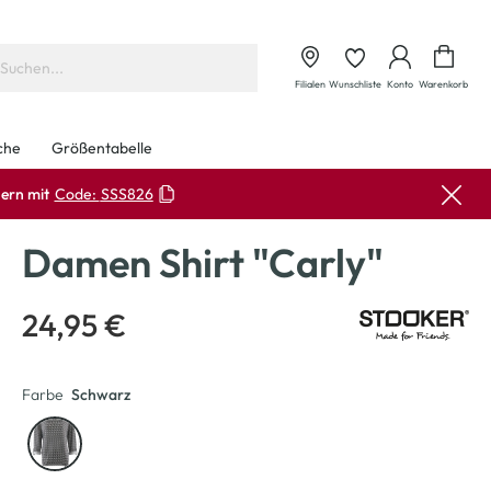
Waren
Filialen
Wunschliste
Konto
Warenkorb
che
Größentabelle
ern mit
Code:
SSS826
Damen Shirt "Carly"
24,95 €
Farbe
Schwarz