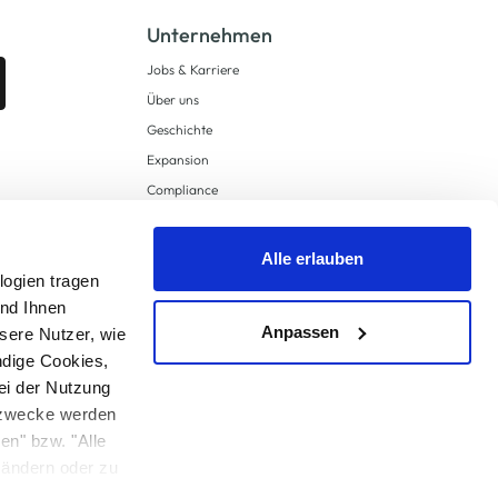
Unternehmen
Jobs & Karriere
Über uns
Geschichte
Expansion
Compliance
Lieferkettensorgfaltspflichten
Supply Chain Due Diligence
Alle erlauben
logien tragen
Barrierefreiheit
und Ihnen
Anpassen
sere Nutzer, wie
ndige Cookies,
ei der Nutzung
ngzwecke werden
en" bzw. "Alle
 anders angegeben.
u ändern oder zu