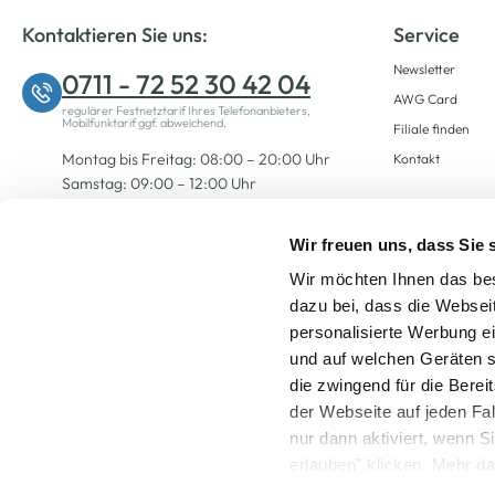
Kontaktieren Sie uns:
Service
Newsletter
0711 - 72 52 30 42 04
AWG Card
regulärer Festnetztarif Ihres Telefonanbieters,
Mobilfunktarif ggf. abweichend.
Filiale finden
Montag bis Freitag: 08:00 – 20:00 Uhr
Kontakt
Samstag: 09:00 – 12:00 Uhr
Wir freuen uns, dass Sie
Zum Kontaktformular
Wir möchten Ihnen das bes
dazu bei, dass die Websei
personalisierte Werbung e
und auf welchen Geräten s
die zwingend für die Berei
der Webseite auf jeden Fa
nur dann aktiviert, wenn 
Alle Preise inkl. ge
erlauben" klicken. Mehr da
widerrufen) erfahren Sie 