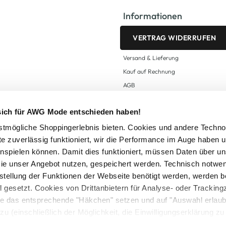
Informationen
VERTRAG WIDERRUFEN
Versand & Lieferung
Kauf auf Rechnung
AGB
Impressum
 sich für AWG Mode entschieden haben!
Zahlungsarten
Datenschutz
tmögliche Shoppingerlebnis bieten. Cookies und andere Techno
te zuverlässig funktioniert, wir die Performance im Auge haben 
AWG CARD Teilnahmebedingungen
inspielen können. Damit dies funktioniert, müssen Daten über un
ie unser Angebot nutzen, gespeichert werden. Technisch notwe
tstellung der Funktionen der Webseite benötigt werden, werden b
ll gesetzt. Cookies von Drittanbietern für Analyse- oder Tracki
Sie das entsprechende "Häkchen" setzen und auf "Auswahl erlaub
setzl. Mehrwertsteuer zzgl.
Versandkosten
und ggf. Nachnahmegebühren, wenn nicht
zu (einschließlich der Möglichkeit, die Einwilligungserklärung z
Logout
in unserem
Cookie-Hinweis
bzw. der
Datenschutzerklärung
.