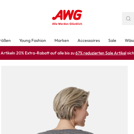
rößen
Young Fashion
Marken
Accessoires
Sale
Wäs
rtikeln 20% Extra-Rabatt auf alle bis zu
67% reduzierten Sale Artikel
sich