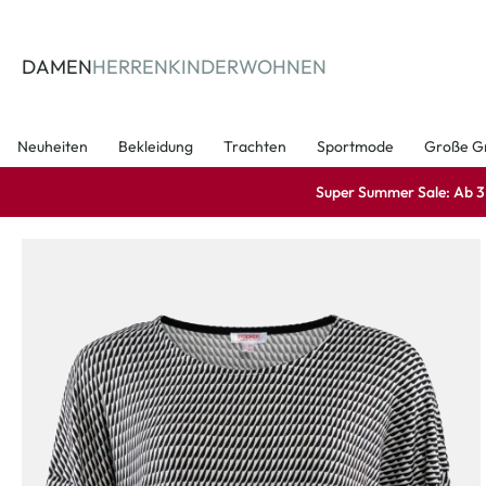
springen
Zur Hauptnavigation springen
DAMEN
HERREN
KINDER
WOHNEN
Neuheiten
Bekleidung
Trachten
Sportmode
Große G
Super Summer Sale: Ab 3 A