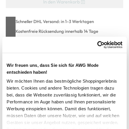
In den Warenkorb
Schneller DHL Versand: in 1–3 Werktagen
Kostenfreie Rücksendung innerhalb 14 Tage
Kostenlose Filiallieferung in Ihre Wunschfiliale
Zur Wunschliste hinzufügen
Wir freuen uns, dass Sie sich für AWG Mode
entschieden haben!
Wir möchten Ihnen das bestmögliche Shoppingerlebnis
bieten. Cookies und andere Technologien tragen dazu
Damen Schlupfbluse mit zarter Musterung
bei, dass die Webseite zuverlässig funktioniert, wir die
Performance im Auge haben und Ihnen personalisierte
schicke Schlupfbluse von Sure
Werbung einspielen können. Damit dies funktioniert,
mit elegantem Serafino-Ausschnitt
müssen Daten über unsere Nutzer, wie und auf welchen
vorne mit dekorativer Mittelnaht
Geräten sie unser Angebot nutzen, gespeichert werden.
überschnittene Ärmel mit fixiertem Turn Up