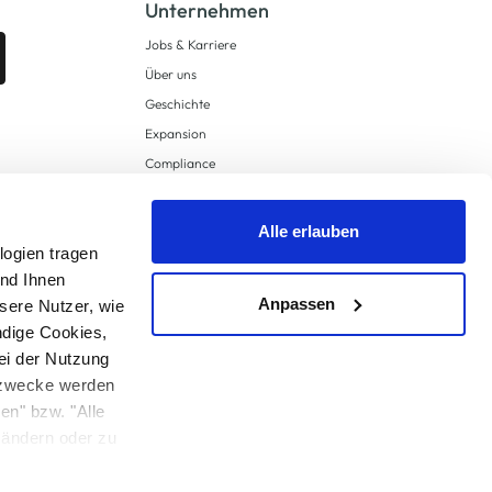
Unternehmen
Jobs & Karriere
Über uns
Geschichte
Expansion
Compliance
Lieferkettensorgfaltspflichten
Supply Chain Due Diligence
Alle erlauben
logien tragen
Barrierefreiheit
und Ihnen
Anpassen
sere Nutzer, wie
ndige Cookies,
ei der Nutzung
ngzwecke werden
en" bzw. "Alle
 anders angegeben.
u ändern oder zu