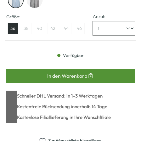
Anzahl:
Größe:
36
38
40
42
44
46
Verfügbar
In den Warenkorb
Schneller DHL Versand: in 1–3 Werktagen
Kostenfreie Rücksendung innerhalb 14 Tage
Kostenlose Filiallieferung in Ihre Wunschfiliale
Zur Wunschliste hinzufügen