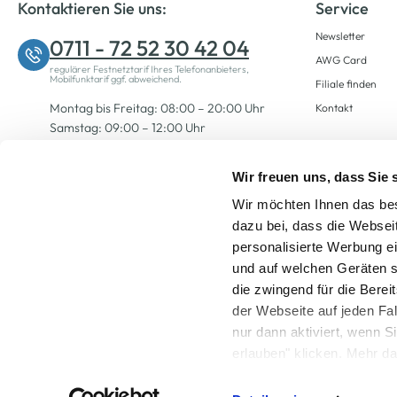
Kontaktieren Sie uns:
Service
Newsletter
0711 - 72 52 30 42 04
AWG Card
regulärer Festnetztarif Ihres Telefonanbieters,
Mobilfunktarif ggf. abweichend.
Filiale finden
Montag bis Freitag: 08:00 – 20:00 Uhr
Kontakt
Samstag: 09:00 – 12:00 Uhr
Wir freuen uns, dass Sie
Zum Kontaktformular
Wir möchten Ihnen das bes
dazu bei, dass die Websei
personalisierte Werbung e
und auf welchen Geräten s
die zwingend für die Berei
der Webseite auf jeden Fa
nur dann aktiviert, wenn 
Alle Preise inkl. ge
erlauben" klicken. Mehr da
widerrufen) erfahren Sie 