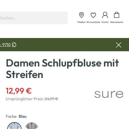
Waren
Filialen
Wunschliste
Konto
Warenkorb
:
9710
Damen Schlupfbluse mit
Streifen
12,99 €
Ursprünglicher Preis:
24,99 €
Farbe
Blau