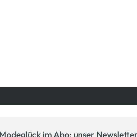
Kostenfreie Rücksendung
innerhalb 14 Tage
Modeglück im Abo: unser Newslette