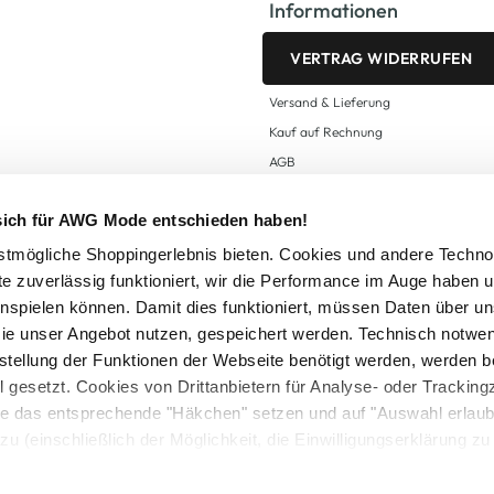
Informationen
VERTRAG WIDERRUFEN
Versand & Lieferung
Kauf auf Rechnung
AGB
Impressum
 sich für AWG Mode entschieden haben!
Zahlungsarten
Datenschutz
tmögliche Shoppingerlebnis bieten. Cookies und andere Techno
te zuverlässig funktioniert, wir die Performance im Auge haben 
AWG CARD Teilnahmebedingungen
inspielen können. Damit dies funktioniert, müssen Daten über un
ie unser Angebot nutzen, gespeichert werden. Technisch notwe
tstellung der Funktionen der Webseite benötigt werden, werden b
ll gesetzt. Cookies von Drittanbietern für Analyse- oder Tracki
Sie das entsprechende "Häkchen" setzen und auf "Auswahl erlaub
setzl. Mehrwertsteuer zzgl.
Versandkosten
und ggf. Nachnahmegebühren, wenn nicht
zu (einschließlich der Möglichkeit, die Einwilligungserklärung z
Logout
in unserem
Cookie-Hinweis
bzw. der
Datenschutzerklärung
.