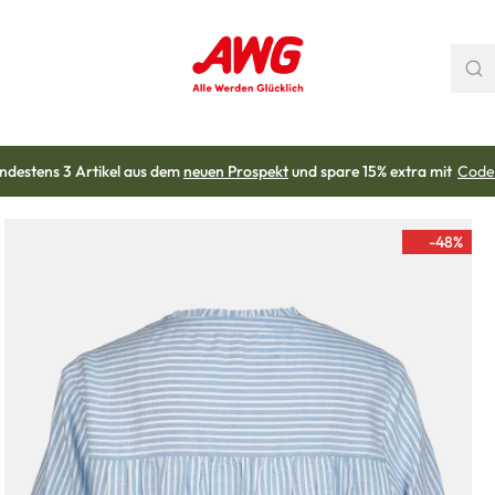
ndestens 3 Artikel aus dem
neuen Prospekt
und spare 15% extra mit
Code
-48
%